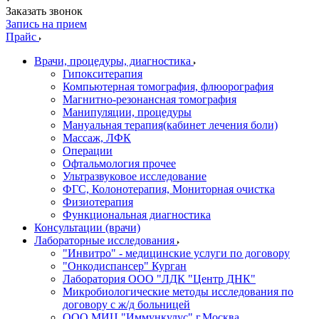
Заказать звонок
Запись на прием
Прайс
Врачи, процедуры, диагностика
Гипокситерапия
Компьютерная томография, флюорография
Магнитно-резонансная томография
Манипуляции, процедуры
Мануальная терапия(кабинет лечения боли)
Массаж, ЛФК
Операции
Офтальмология прочее
Ультразвуковое исследование
ФГС, Колонотерапия, Мониторная очистка
Физиотерапия
Функциональная диагностика
Консультации (врачи)
Лабораторные исследования
"Инвитро" - медицинские услуги по договору
"Онкодиспансер" Курган
Лаборатория ООО "ЛДК "Центр ДНК"
Микробиологические методы исследования по
договору с ж/д больницей
ООО МИЦ "Иммункулус" г.Москва