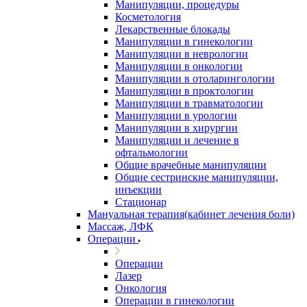
Манипуляции, процедуры
Косметология
Лекарственные блокады
Манипуляции в гинекологии
Манипуляции в неврологии
Манипуляции в онкологии
Манипуляции в отоларингологии
Манипуляции в проктологии
Манипуляции в травматологии
Манипуляции в урологии
Манипуляции в хирургии
Манипуляции и лечение в
офтальмологии
Общие врачебные манипуляции
Общие сестринские манипуляции,
инъекции
Стационар
Мануальная терапия(кабинет лечения боли)
Массаж, ЛФК
Операции
Операции
Лазер
Онкология
Операции в гинекологии