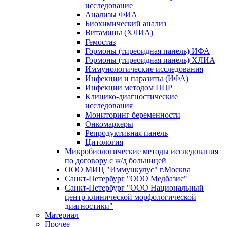
исследование
Анализы ФИА
Биохимический анализ
Витамины (ХЛИА)
Гемостаз
Гормоны (тиреоидная панель) ИФА
Гормоны (тиреоидная панель) ХЛИА
Иммунологические исследования
Инфекции и паразиты (ИФА)
Инфекции методом ПЦР
Клинико-диагностические
исследования
Мониторинг беременности
Онкомаркеры
Репродуктивная панель
Цитология
Микробиологические методы исследования
по договору с ж/д больницей
ООО МИЦ "Иммункулус" г.Москва
Санкт-Петербург "ООО Медбазис"
Санкт-Петербург "ООО Национальный
центр клинической морфологической
диагностики"
Материал
Прочее