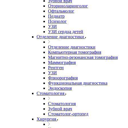
Зубной врач
Оториноларинголог
Офтальмолог
Педиатр
Психолог
УЗИ
УЗИ сердца детей
Отделение диагностики
Отделение диагностики
Компьютерная томография
Магнитно-резонансная томография
Маммография
Рентген
УЗИ
Флюорография
Функциональная диагностика
Эндоскопия
Стоматология
Стоматология
Зубной врач
Стоматолог-ортопед
Хирургия