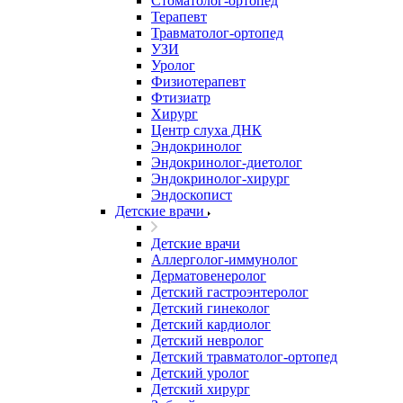
Стоматолог-ортопед
Терапевт
Травматолог-ортопед
УЗИ
Уролог
Физиотерапевт
Фтизиатр
Хирург
Центр слуха ДНК
Эндокринолог
Эндокринолог-диетолог
Эндокринолог-хирург
Эндоскопист
Детские врачи
Детские врачи
Аллерголог-иммунолог
Дерматовенеролог
Детский гастроэнтеролог
Детский гинеколог
Детский кардиолог
Детский невролог
Детский травматолог-ортопед
Детский уролог
Детский хирург