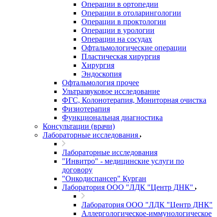
Операции в ортопедии
Операции в отоларингологии
Операции в проктологии
Операции в урологии
Операции на сосудах
Офтальмологические операции
Пластическая хирургия
Хирургия
Эндоскопия
Офтальмология прочее
Ультразвуковое исследование
ФГС, Колонотерапия, Мониторная очистка
Физиотерапия
Функциональная диагностика
Консультации (врачи)
Лабораторные исследования
Лабораторные исследования
"Инвитро" - медицинские услуги по
договору
"Онкодиспансер" Курган
Лаборатория ООО "ЛДК "Центр ДНК"
Лаборатория ООО "ЛДК "Центр ДНК"
Аллергологическое-иммунологическое