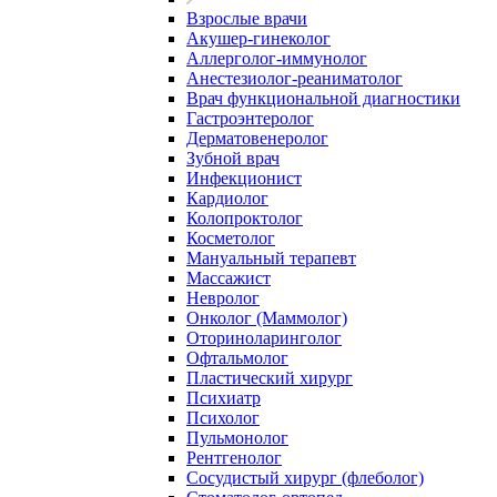
Взрослые врачи
Акушер-гинеколог
Аллерголог-иммунолог
Анестезиолог-реаниматолог
Врач функциональной диагностики
Гастроэнтеролог
Дерматовенеролог
Зубной врач
Инфекционист
Кардиолог
Колопроктолог
Косметолог
Мануальный терапевт
Массажист
Невролог
Онколог (Маммолог)
Оториноларинголог
Офтальмолог
Пластический хирург
Психиатр
Психолог
Пульмонолог
Рентгенолог
Сосудистый хирург (флеболог)