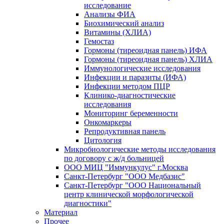
исследование
Анализы ФИА
Биохимический анализ
Витамины (ХЛИА)
Гемостаз
Гормоны (тиреоидная панель) ИФА
Гормоны (тиреоидная панель) ХЛИА
Иммунологические исследования
Инфекции и паразиты (ИФА)
Инфекции методом ПЦР
Клинико-диагностические
исследования
Мониторинг беременности
Онкомаркеры
Репродуктивная панель
Цитология
Микробиологические методы исследования
по договору с ж/д больницей
ООО МИЦ "Иммункулус" г.Москва
Санкт-Петербург "ООО Медбазис"
Санкт-Петербург "ООО Национальный
центр клинической морфологической
диагностики"
Материал
Прочее