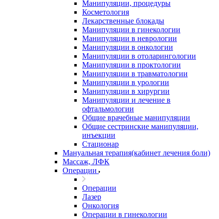
Манипуляции, процедуры
Косметология
Лекарственные блокады
Манипуляции в гинекологии
Манипуляции в неврологии
Манипуляции в онкологии
Манипуляции в отоларингологии
Манипуляции в проктологии
Манипуляции в травматологии
Манипуляции в урологии
Манипуляции в хирургии
Манипуляции и лечение в
офтальмологии
Общие врачебные манипуляции
Общие сестринские манипуляции,
инъекции
Стационар
Мануальная терапия(кабинет лечения боли)
Массаж, ЛФК
Операции
Операции
Лазер
Онкология
Операции в гинекологии