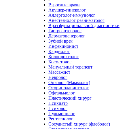
Взрослые врачи
Акушер-гинеколог
Аллерголог-иммунолог
Анестезиолог-реаниматолог
Врач функциональной диагностики
Гастроэнтеролог
Дерматовенеролог
Зубной врач
Инфекционист
Кардиолог
Колопроктолог
Косметолог
Мануальный терапевт
Массажист
Невролог
Онколог (Маммолог)
Оториноларинголог
Офтальмолог
Пластический хирург
Психиатр
Психолог
Пульмонолог
Рентгенолог
Сосудистый хирург (флеболог)