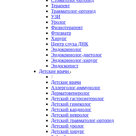
Стоматолог-ортопед
Терапевт
Травматолог-ортопед
УЗИ
Уролог
Физиотерапевт
Фтизиатр
Хирург
Центр слуха ДНК
Эндокринолог
Эндокринолог-диетолог
Эндокринолог-хирург
Эндоскопист
Детские врачи
Детские врачи
Аллерголог-иммунолог
Дерматовенеролог
Детский гастроэнтеролог
Детский гинеколог
Детский кардиолог
Детский невролог
Детский травматолог-ортопед
Детский уролог
Детский хирург