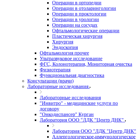
Операции в ортопедии
Операции в отоларингологии
Операции в проктологии
Операции в урологии
Операции на сосудах
Офтальмологические операции
Пластическая хирургия
Хирургия
Эндоскопия
Офтальмология прочее
Ультразвуковое исследование
ФГС, Колонотерапия, Мониторная очистка
Физиотерапия
Функциональная диагностика
Консультации (врачи)
Лабораторные исследования
Лабораторные исследования
"Инвитро" - медицинские услуги по
договору
"Онкодиспансер" Курган
Лаборатория ООО "ЛДК "Центр ДНК"
Лаборатория ООО "ЛДК "Центр ДНК"
Аллергологическое-иммунологическое