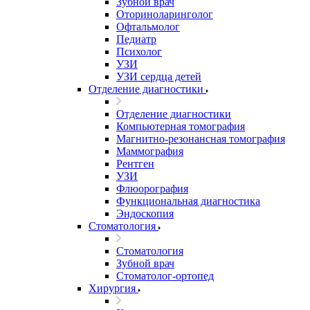
Зубной врач
Оториноларинголог
Офтальмолог
Педиатр
Психолог
УЗИ
УЗИ сердца детей
Отделение диагностики
Отделение диагностики
Компьютерная томография
Магнитно-резонансная томография
Маммография
Рентген
УЗИ
Флюорография
Функциональная диагностика
Эндоскопия
Стоматология
Стоматология
Зубной врач
Стоматолог-ортопед
Хирургия