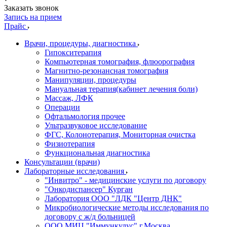
Заказать звонок
Запись на прием
Прайс
Врачи, процедуры, диагностика
Гипокситерапия
Компьютерная томография, флюорография
Магнитно-резонансная томография
Манипуляции, процедуры
Мануальная терапия(кабинет лечения боли)
Массаж, ЛФК
Операции
Офтальмология прочее
Ультразвуковое исследование
ФГС, Колонотерапия, Мониторная очистка
Физиотерапия
Функциональная диагностика
Консультации (врачи)
Лабораторные исследования
"Инвитро" - медицинские услуги по договору
"Онкодиспансер" Курган
Лаборатория ООО "ЛДК "Центр ДНК"
Микробиологические методы исследования по
договору с ж/д больницей
ООО МИЦ "Иммункулус" г.Москва