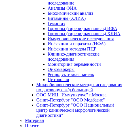
исследование
Анализы ФИА
Биохимический анализ
Витамины (ХЛИА)
Гемостаз
Гормоны (тиреоидная панель) ИФА
Гормоны (тиреоидная панель) ХЛИА
Иммунологические исследования
Инфекции и паразиты (ИФА)
Инфекции методом ПЦР
Клинико-диагностические
исследования
Мониторинг беременности
Онкомаркеры
Репродуктивная панель
Цитология
Микробиологические методы исследования
по договору с ж/д больницей
ООО МИЦ "Иммункулус" г.Москва
Санкт-Петербург "ООО Медбазис"
Санкт-Петербург "ООО Национальный
центр клинической морфологической
диагностики"
Материал
Прочее