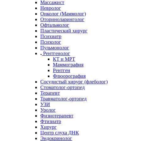
Массажист
Невролог
Онколог (Маммолог)
Оториноларинголог
Офтальмолог
Пластический хирург
Психиатр
Психолог
Пульмонолог
Рентгенолог
КТ и МРТ
Маммография
Рентген
Флюорография
Сосудистый хирург (флеболог)
Стоматолог-ортопед
Терапевт
Травматолог-ортопед
УЗИ
Уролог
Физиотерапевт
Фтизиатр
Хирург
Центр слуха ДНК
Эндокринолог