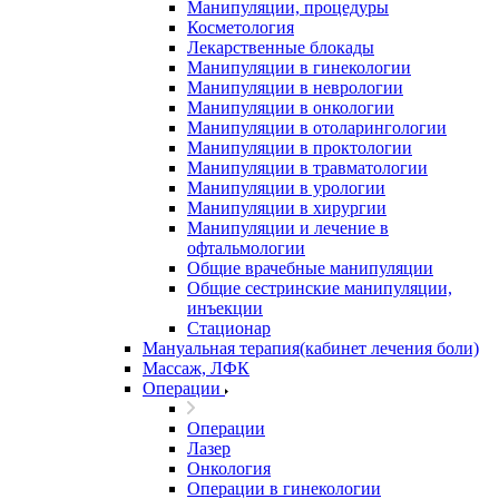
Манипуляции, процедуры
Косметология
Лекарственные блокады
Манипуляции в гинекологии
Манипуляции в неврологии
Манипуляции в онкологии
Манипуляции в отоларингологии
Манипуляции в проктологии
Манипуляции в травматологии
Манипуляции в урологии
Манипуляции в хирургии
Манипуляции и лечение в
офтальмологии
Общие врачебные манипуляции
Общие сестринские манипуляции,
инъекции
Стационар
Мануальная терапия(кабинет лечения боли)
Массаж, ЛФК
Операции
Операции
Лазер
Онкология
Операции в гинекологии