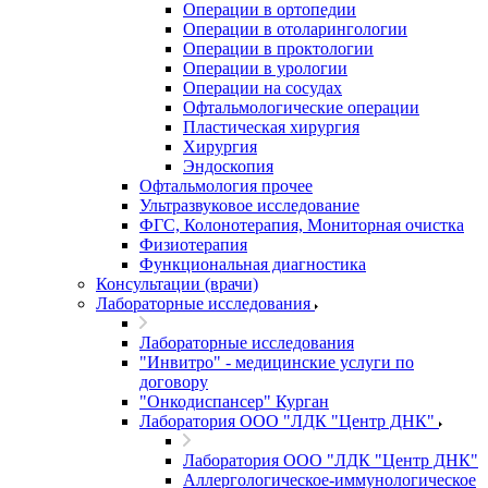
Операции в ортопедии
Операции в отоларингологии
Операции в проктологии
Операции в урологии
Операции на сосудах
Офтальмологические операции
Пластическая хирургия
Хирургия
Эндоскопия
Офтальмология прочее
Ультразвуковое исследование
ФГС, Колонотерапия, Мониторная очистка
Физиотерапия
Функциональная диагностика
Консультации (врачи)
Лабораторные исследования
Лабораторные исследования
"Инвитро" - медицинские услуги по
договору
"Онкодиспансер" Курган
Лаборатория ООО "ЛДК "Центр ДНК"
Лаборатория ООО "ЛДК "Центр ДНК"
Аллергологическое-иммунологическое