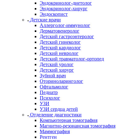
Эндокринолог-диетолог
Эндокринолог-хирург
Эндоскопист
Детские врачи
Аллерголог-иммунолог
Дерматовенеролог
Детский гастроэнтеролог
Детский гинеколог
Детский кардиолог
Детский невролог
Детский травматолог-ортопед
Детский уролог
Детский хирург
Зубной врач
Оториноларинголог
Офтальмолог
Педиатр
Психолог
УЗИ
УЗИ сердца детей
Отделение диагностики
Компьютерная томография
Магнитно-резонансная томография
Маммография
Рентген