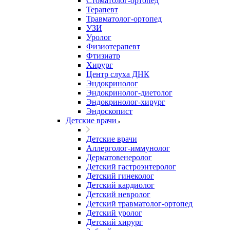
Стоматолог-ортопед
Терапевт
Травматолог-ортопед
УЗИ
Уролог
Физиотерапевт
Фтизиатр
Хирург
Центр слуха ДНК
Эндокринолог
Эндокринолог-диетолог
Эндокринолог-хирург
Эндоскопист
Детские врачи
Детские врачи
Аллерголог-иммунолог
Дерматовенеролог
Детский гастроэнтеролог
Детский гинеколог
Детский кардиолог
Детский невролог
Детский травматолог-ортопед
Детский уролог
Детский хирург