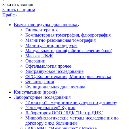
Заказать звонок
Запись на прием
Прайс
Врачи, процедуры, диагностика
Гипокситерапия
Компьютерная томография, флюорография
Магнитно-резонансная томография
Манипуляции, процедуры
Мануальная терапия(кабинет лечения боли)
Массаж, ЛФК
Операции
Офтальмология прочее
Ультразвуковое исследование
ФГС, Колонотерапия, Мониторная очистка
Физиотерапия
Функциональная диагностика
Консультации (врачи)
Лабораторные исследования
"Инвитро" - медицинские услуги по договору
"Онкодиспансер" Курган
Лаборатория ООО "ЛДК "Центр ДНК"
Микробиологические методы исследования по
договору с ж/д больницей
ООО МИЦ "Иммункулус" г.Москва