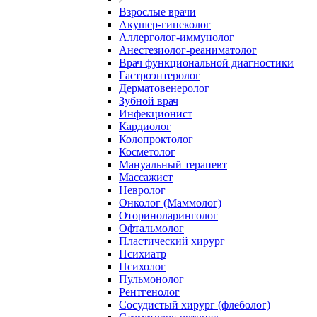
Взрослые врачи
Акушер-гинеколог
Аллерголог-иммунолог
Анестезиолог-реаниматолог
Врач функциональной диагностики
Гастроэнтеролог
Дерматовенеролог
Зубной врач
Инфекционист
Кардиолог
Колопроктолог
Косметолог
Мануальный терапевт
Массажист
Невролог
Онколог (Маммолог)
Оториноларинголог
Офтальмолог
Пластический хирург
Психиатр
Психолог
Пульмонолог
Рентгенолог
Сосудистый хирург (флеболог)