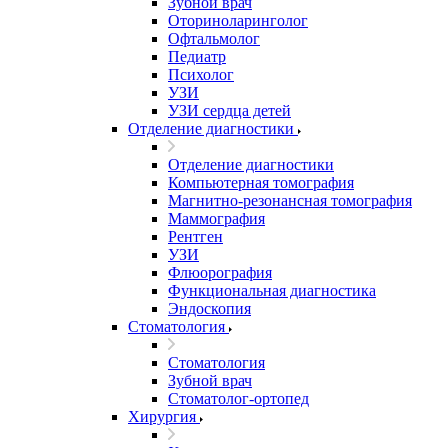
Зубной врач
Оториноларинголог
Офтальмолог
Педиатр
Психолог
УЗИ
УЗИ сердца детей
Отделение диагностики
Отделение диагностики
Компьютерная томография
Магнитно-резонансная томография
Маммография
Рентген
УЗИ
Флюорография
Функциональная диагностика
Эндоскопия
Стоматология
Стоматология
Зубной врач
Стоматолог-ортопед
Хирургия