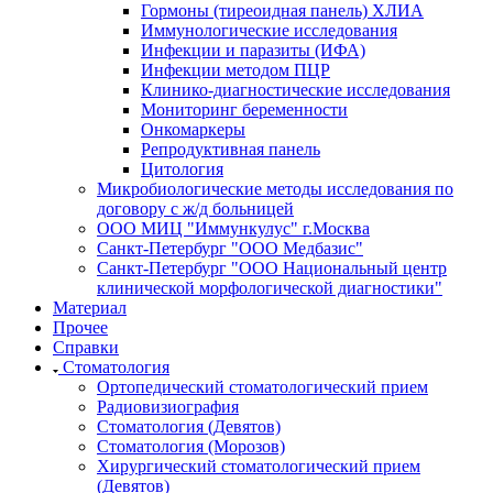
Гормоны (тиреоидная панель) ХЛИА
Иммунологические исследования
Инфекции и паразиты (ИФА)
Инфекции методом ПЦР
Клинико-диагностические исследования
Мониторинг беременности
Онкомаркеры
Репродуктивная панель
Цитология
Микробиологические методы исследования по
договору с ж/д больницей
ООО МИЦ "Иммункулус" г.Москва
Санкт-Петербург "ООО Медбазис"
Санкт-Петербург "ООО Национальный центр
клинической морфологической диагностики"
Материал
Прочее
Справки
Стоматология
Ортопедический стоматологический прием
Радиовизиография
Стоматология (Девятов)
Стоматология (Морозов)
Хирургический стоматологический прием
(Девятов)