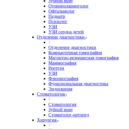
Зубной врач
Оториноларинголог
Офтальмолог
Педиатр
Психолог
УЗИ
УЗИ сердца детей
Отделение диагностики
Отделение диагностики
Компьютерная томография
Магнитно-резонансная томография
Маммография
Рентген
УЗИ
Флюорография
Функциональная диагностика
Эндоскопия
Стоматология
Стоматология
Зубной врач
Стоматолог-ортопед
Хирургия