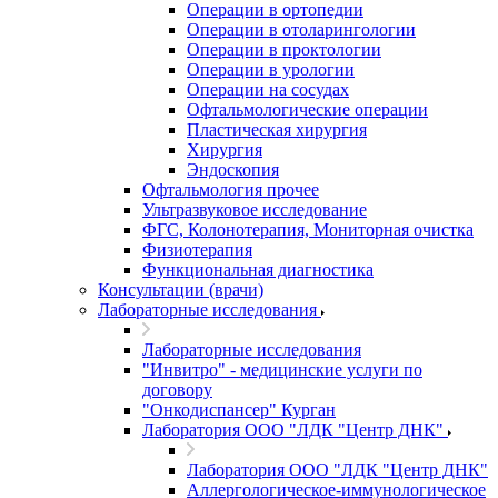
Операции в ортопедии
Операции в отоларингологии
Операции в проктологии
Операции в урологии
Операции на сосудах
Офтальмологические операции
Пластическая хирургия
Хирургия
Эндоскопия
Офтальмология прочее
Ультразвуковое исследование
ФГС, Колонотерапия, Мониторная очистка
Физиотерапия
Функциональная диагностика
Консультации (врачи)
Лабораторные исследования
Лабораторные исследования
"Инвитро" - медицинские услуги по
договору
"Онкодиспансер" Курган
Лаборатория ООО "ЛДК "Центр ДНК"
Лаборатория ООО "ЛДК "Центр ДНК"
Аллергологическое-иммунологическое