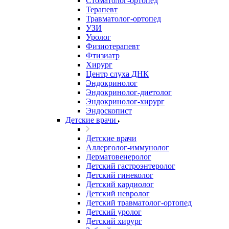
Стоматолог-ортопед
Терапевт
Травматолог-ортопед
УЗИ
Уролог
Физиотерапевт
Фтизиатр
Хирург
Центр слуха ДНК
Эндокринолог
Эндокринолог-диетолог
Эндокринолог-хирург
Эндоскопист
Детские врачи
Детские врачи
Аллерголог-иммунолог
Дерматовенеролог
Детский гастроэнтеролог
Детский гинеколог
Детский кардиолог
Детский невролог
Детский травматолог-ортопед
Детский уролог
Детский хирург