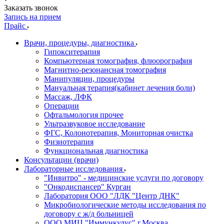
Заказать звонок
Запись на прием
Прайс
Врачи, процедуры, диагностика
Гипокситерапия
Компьютерная томография, флюорография
Магнитно-резонансная томография
Манипуляции, процедуры
Мануальная терапия(кабинет лечения боли)
Массаж, ЛФК
Операции
Офтальмология прочее
Ультразвуковое исследование
ФГС, Колонотерапия, Мониторная очистка
Физиотерапия
Функциональная диагностика
Консультации (врачи)
Лабораторные исследования
"Инвитро" - медицинские услуги по договору
"Онкодиспансер" Курган
Лаборатория ООО "ЛДК "Центр ДНК"
Микробиологические методы исследования по
договору с ж/д больницей
ООО МИЦ "Иммункулус" г.Москва