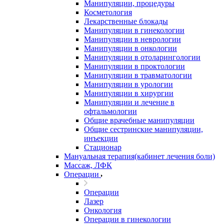
Манипуляции, процедуры
Косметология
Лекарственные блокады
Манипуляции в гинекологии
Манипуляции в неврологии
Манипуляции в онкологии
Манипуляции в отоларингологии
Манипуляции в проктологии
Манипуляции в травматологии
Манипуляции в урологии
Манипуляции в хирургии
Манипуляции и лечение в
офтальмологии
Общие врачебные манипуляции
Общие сестринские манипуляции,
инъекции
Стационар
Мануальная терапия(кабинет лечения боли)
Массаж, ЛФК
Операции
Операции
Лазер
Онкология
Операции в гинекологии