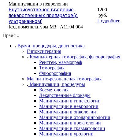
Манипуляции в неврологии
Внутрисуставное введение
1200
лекарственных препаратов(с
руб.
Подробнее
ультракаином)
Код номенклатуры МЗ:
A11.04.004
Прайс
Врачи, процедуры, диагностика
Гипокситерапия
Компьютерная томография, флюорография
Рентген, маммограф
Томография
Флюорография
Магнитно-резонансная томография
Манипуляции, процедуры
Косметология
Лекарственные блокады
Манипуляции в гинекологии
Манипуляции в неврологии
Манипуляции в онкологии
Манипуляции в отоларингологии
Манипуляции в проктологии
Манипуляции в травматологии
Манипуляции в урологии