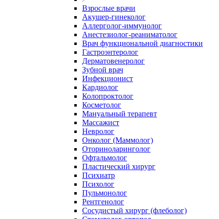
Взрослые врачи
Акушер-гинеколог
Аллерголог-иммунолог
Анестезиолог-реаниматолог
Врач функциональной диагностики
Гастроэнтеролог
Дерматовенеролог
Зубной врач
Инфекционист
Кардиолог
Колопроктолог
Косметолог
Мануальный терапевт
Массажист
Невролог
Онколог (Маммолог)
Оториноларинголог
Офтальмолог
Пластический хирург
Психиатр
Психолог
Пульмонолог
Рентгенолог
Сосудистый хирург (флеболог)