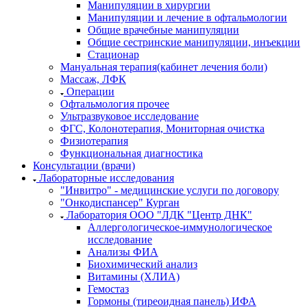
Манипуляции в хирургии
Манипуляции и лечение в офтальмологии
Общие врачебные манипуляции
Общие сестринские манипуляции, инъекции
Стационар
Мануальная терапия(кабинет лечения боли)
Массаж, ЛФК
Операции
Офтальмология прочее
Ультразвуковое исследование
ФГС, Колонотерапия, Мониторная очистка
Физиотерапия
Функциональная диагностика
Консультации (врачи)
Лабораторные исследования
"Инвитро" - медицинские услуги по договору
"Онкодиспансер" Курган
Лаборатория ООО "ЛДК "Центр ДНК"
Аллергологическое-иммунологическое
исследование
Анализы ФИА
Биохимический анализ
Витамины (ХЛИА)
Гемостаз
Гормоны (тиреоидная панель) ИФА