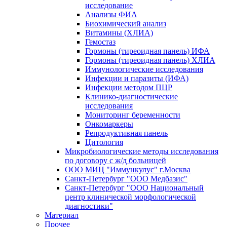
исследование
Анализы ФИА
Биохимический анализ
Витамины (ХЛИА)
Гемостаз
Гормоны (тиреоидная панель) ИФА
Гормоны (тиреоидная панель) ХЛИА
Иммунологические исследования
Инфекции и паразиты (ИФА)
Инфекции методом ПЦР
Клинико-диагностические
исследования
Мониторинг беременности
Онкомаркеры
Репродуктивная панель
Цитология
Микробиологические методы исследования
по договору с ж/д больницей
ООО МИЦ "Иммункулус" г.Москва
Санкт-Петербург "ООО Медбазис"
Санкт-Петербург "ООО Национальный
центр клинической морфологической
диагностики"
Материал
Прочее