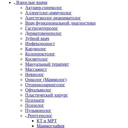
Взрослые врачи
Акушер-гинеколог
Аллерголог-иммунолог
Анестезиолог-реаниматолог
Врач функциональной диагностики
Гастроэнтеролог
Дерматовенеролог
Зубной врач
Инфекционист
Кардиолог
Колопроктолог
Косметолог
Мануальный терапевт
Массажист
Невролог
Онколог (Маммолог)
Оториноларинголог
Офтальмолог
Пластический хирург
Психиатр
Психолог
Пульмонолог
Рентгенолог
КТ и МРТ
Маммография