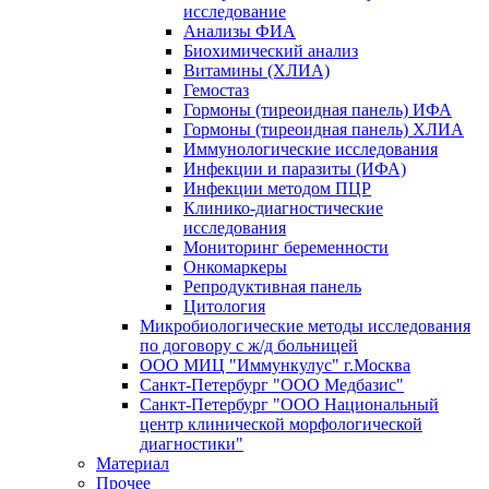
исследование
Анализы ФИА
Биохимический анализ
Витамины (ХЛИА)
Гемостаз
Гормоны (тиреоидная панель) ИФА
Гормоны (тиреоидная панель) ХЛИА
Иммунологические исследования
Инфекции и паразиты (ИФА)
Инфекции методом ПЦР
Клинико-диагностические
исследования
Мониторинг беременности
Онкомаркеры
Репродуктивная панель
Цитология
Микробиологические методы исследования
по договору с ж/д больницей
ООО МИЦ "Иммункулус" г.Москва
Санкт-Петербург "ООО Медбазис"
Санкт-Петербург "ООО Национальный
центр клинической морфологической
диагностики"
Материал
Прочее