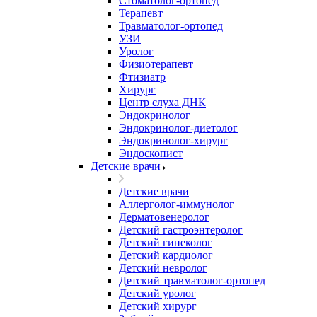
Стоматолог-ортопед
Терапевт
Травматолог-ортопед
УЗИ
Уролог
Физиотерапевт
Фтизиатр
Хирург
Центр слуха ДНК
Эндокринолог
Эндокринолог-диетолог
Эндокринолог-хирург
Эндоскопист
Детские врачи
Детские врачи
Аллерголог-иммунолог
Дерматовенеролог
Детский гастроэнтеролог
Детский гинеколог
Детский кардиолог
Детский невролог
Детский травматолог-ортопед
Детский уролог
Детский хирург