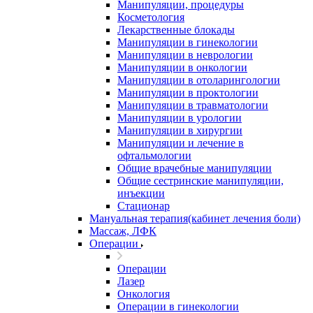
Манипуляции, процедуры
Косметология
Лекарственные блокады
Манипуляции в гинекологии
Манипуляции в неврологии
Манипуляции в онкологии
Манипуляции в отоларингологии
Манипуляции в проктологии
Манипуляции в травматологии
Манипуляции в урологии
Манипуляции в хирургии
Манипуляции и лечение в
офтальмологии
Общие врачебные манипуляции
Общие сестринские манипуляции,
инъекции
Стационар
Мануальная терапия(кабинет лечения боли)
Массаж, ЛФК
Операции
Операции
Лазер
Онкология
Операции в гинекологии