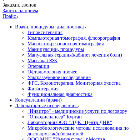
Заказать звонок
Запись на прием
Прайс
Врачи, процедуры, диагностика
Гипокситерапия
Компьютерная томография, флюорография
Магнитно-резонансная томография
Манипуляции, процедуры
Мануальная терапия(кабинет лечения боли)
Массаж, ЛФК
Операции
Офтальмология прочее
Ультразвуковое исследование
ФГС, Колонотерапия, Мониторная очистка
Физиотерапия
Функциональная диагностика
Консультации (врачи)
Лабораторные исследования
"Инвитро" - медицинские услуги по договору
"Онкодиспансер" Курган
Лаборатория ООО "ЛДК "Центр ДНК"
Микробиологические методы исследования по
договору с ж/д больницей
ООО МИЦ "Иммункулус" г.Москва