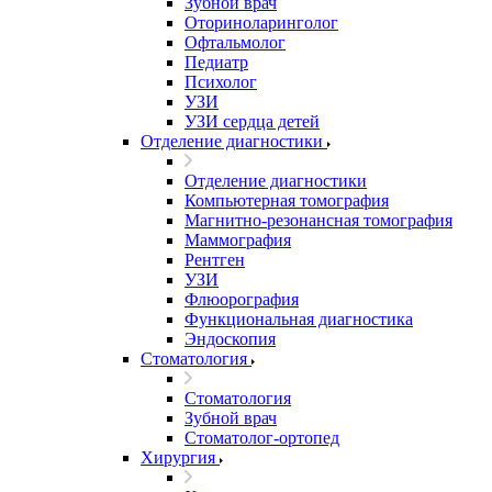
Зубной врач
Оториноларинголог
Офтальмолог
Педиатр
Психолог
УЗИ
УЗИ сердца детей
Отделение диагностики
Отделение диагностики
Компьютерная томография
Магнитно-резонансная томография
Маммография
Рентген
УЗИ
Флюорография
Функциональная диагностика
Эндоскопия
Стоматология
Стоматология
Зубной врач
Стоматолог-ортопед
Хирургия