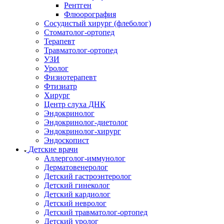
Рентген
Флюорография
Сосудистый хирург (флеболог)
Стоматолог-ортопед
Терапевт
Травматолог-ортопед
УЗИ
Уролог
Физиотерапевт
Фтизиатр
Хирург
Центр слуха ДНК
Эндокринолог
Эндокринолог-диетолог
Эндокринолог-хирург
Эндоскопист
Детские врачи
Аллерголог-иммунолог
Дерматовенеролог
Детский гастроэнтеролог
Детский гинеколог
Детский кардиолог
Детский невролог
Детский травматолог-ортопед
Детский уролог