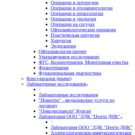
Операции в ортопедии
Операции в отоларингологии
Операции в проктологии
Операции в урологии
Операции на сосудах
Офтальмологические операции
Пластическая хирургия
Хирургия
Эндоскопия
Офтальмология прочее
Ультразвуковое исследование
ФГС, Колонотерапия, Мониторная очистка
Физиотерапия
Функциональная диагностика
Консультации (врачи)
Лабораторные исследования
Лабораторные исследования
"Инвитро" - медицинские услуги по
договору
"Онкодиспансер" Курган
Лаборатория ООО "ЛДК "Центр ДНК"
Лаборатория ООО "ЛДК "Центр ДНК"
Аллергологическое-иммунологическое