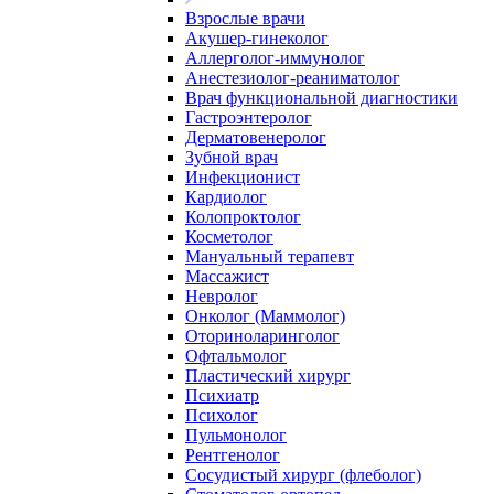
Взрослые врачи
Акушер-гинеколог
Аллерголог-иммунолог
Анестезиолог-реаниматолог
Врач функциональной диагностики
Гастроэнтеролог
Дерматовенеролог
Зубной врач
Инфекционист
Кардиолог
Колопроктолог
Косметолог
Мануальный терапевт
Массажист
Невролог
Онколог (Маммолог)
Оториноларинголог
Офтальмолог
Пластический хирург
Психиатр
Психолог
Пульмонолог
Рентгенолог
Сосудистый хирург (флеболог)