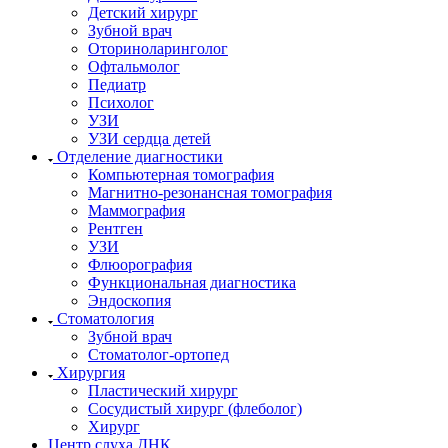
Детский хирург
Зубной врач
Оториноларинголог
Офтальмолог
Педиатр
Психолог
УЗИ
УЗИ сердца детей
Отделение диагностики
Компьютерная томография
Магнитно-резонансная томография
Маммография
Рентген
УЗИ
Флюорография
Функциональная диагностика
Эндоскопия
Стоматология
Зубной врач
Стоматолог-ортопед
Хирургия
Пластический хирург
Сосудистый хирург (флеболог)
Хирург
Центр слуха ДНК