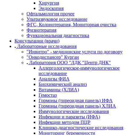
Хирургия
Эндоскопия
Офтальмология прочее
Ультразвуковое исследование
ФГС, Колонотерапия, Мониторная очистка
Физиотерапия
Функциональная диагностика
Консультации (врачи)
Лабораторные исследования
"Инвитро" - медицинские услуги по договору
"Онкодиспансер" Курган
Лаборатория ООО "ЛДК "Центр ДНК"
Аллергологическое-иммунологическое
исследование
Анализы ФИА
Биохимический анализ
Витамины (ХЛИА)
Гемостаз
Гормоны (тиреоидная панель) ИФА
Гормоны (тиреоидная панель) ХЛИА
Иммунологические исследования
Инфекции и паразиты (ИФА)
Инфекции методом ПЦР
Клинико-диагностические исследования
Мониторинг беременности