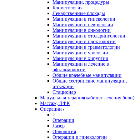
Манипуляции, процедуры
Косметология
Лекарственные блокады
Манипуляции в гинекологии
Манипуляции в неврологии
Манипуляции в онкологии
Манипуляции в отоларингологии
Манипуляции в проктологии
Манипуляции в травматологии
Манипуляции в урологии
Манипуляции в хирургии
Манипуляции и лечение в
офтальмологии
Общие врачебные манипуляции
Общие сестринские манипуляции,
инъекции
Стационар
Мануальная терапия(кабинет лечения боли)
Массаж, ЛФК
Операции
Операции
Лазер
Онкология
Операции в гинекологии