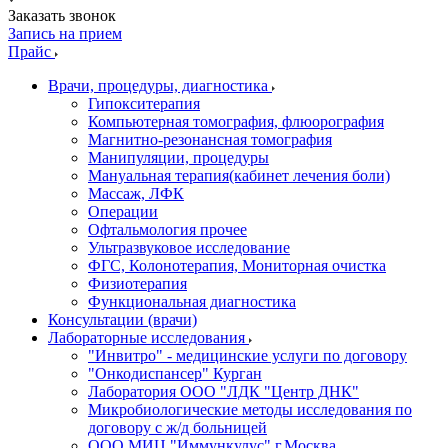
Заказать звонок
Запись на прием
Прайс
Врачи, процедуры, диагностика
Гипокситерапия
Компьютерная томография, флюорография
Магнитно-резонансная томография
Манипуляции, процедуры
Мануальная терапия(кабинет лечения боли)
Массаж, ЛФК
Операции
Офтальмология прочее
Ультразвуковое исследование
ФГС, Колонотерапия, Мониторная очистка
Физиотерапия
Функциональная диагностика
Консультации (врачи)
Лабораторные исследования
"Инвитро" - медицинские услуги по договору
"Онкодиспансер" Курган
Лаборатория ООО "ЛДК "Центр ДНК"
Микробиологические методы исследования по
договору с ж/д больницей
ООО МИЦ "Иммункулус" г.Москва