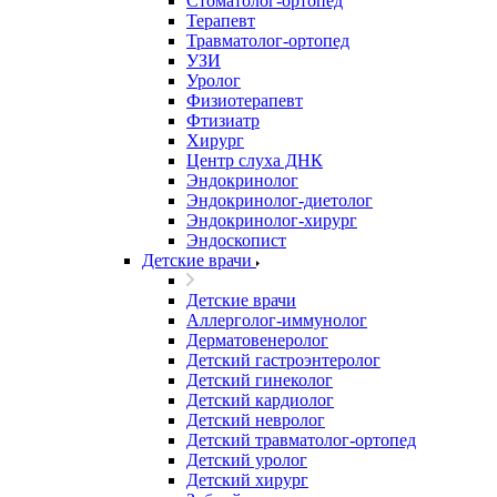
Стоматолог-ортопед
Терапевт
Травматолог-ортопед
УЗИ
Уролог
Физиотерапевт
Фтизиатр
Хирург
Центр слуха ДНК
Эндокринолог
Эндокринолог-диетолог
Эндокринолог-хирург
Эндоскопист
Детские врачи
Детские врачи
Аллерголог-иммунолог
Дерматовенеролог
Детский гастроэнтеролог
Детский гинеколог
Детский кардиолог
Детский невролог
Детский травматолог-ортопед
Детский уролог
Детский хирург