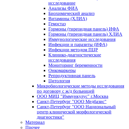
исследование
Анализы ФИА
Биохимический анализ
Витамины (ХЛИА)
Гемостаз
Гормоны (тиреоидная панель) ИФА
Гормоны (тиреоидная панель) ХЛИА
Иммунологические исследования
Инфекции и паразиты (ИФА)
Инфекции методом ПЦР
Клинико-диагностические
исследования
Мониторинг беременности
Онкомаркеры
Репродуктивная панель
Цитология
Микробиологические методы исследования
по договору с ж/д больницей
ООО МИЦ "Иммункулус" г.Москва
Санкт-Петербург "ООО Медбазис"
Санкт-Петербург "ООО Национальный
центр клинической морфологической
диагностики"
Материал
Прочее