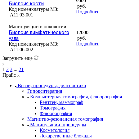
9000
Биопсия кости
руб.
Код номенклатуры МЗ:
Подробнее
A11.03.001
Манипуляции в онкологии
Биопсия лимфатического
12000
узла
руб.
Подробнее
Код номенклатуры МЗ:
A11.06.002
Загрузить еще
1
2
3
...
21
Прайс
Врачи, процедуры, диагностика
Гипокситерапия
Компьютерная томография, флюорография
Рентген, маммограф
Томография
Флюорография
Магнитно-резонансная томография
Манипуляции, процедуры
Косметология
Лекарственные блокады