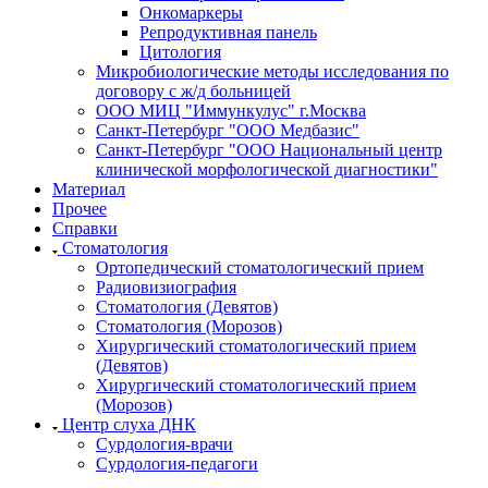
Онкомаркеры
Репродуктивная панель
Цитология
Микробиологические методы исследования по
договору с ж/д больницей
ООО МИЦ "Иммункулус" г.Москва
Санкт-Петербург "ООО Медбазис"
Санкт-Петербург "ООО Национальный центр
клинической морфологической диагностики"
Материал
Прочее
Справки
Стоматология
Ортопедический стоматологический прием
Радиовизиография
Стоматология (Девятов)
Стоматология (Морозов)
Хирургический стоматологический прием
(Девятов)
Хирургический стоматологический прием
(Морозов)
Центр слуха ДНК
Сурдология-врачи
Сурдология-педагоги