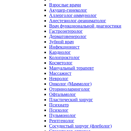
Взрослые врачи
Акушер-гинеколог
Аллерголог-иммунолог
Анестезиолог-реаниматолог
Врач функциональной диагностики
Гастроэнтеролог
Дерматовенеролог
Зубной врач
Инфекционист
Кардиолог
Колопроктолог
Косметолог
Мануальный терапевт
Массажист
Невролог
Онколог (Маммолог)
Оториноларинголог
Офтальмолог
Пластический хирург
Психиатр
Психолог
Пульмонолог
Рентгенолог
Сосудистый хирург (флеболог)