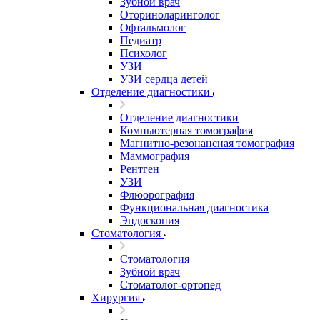
Зубной врач
Оториноларинголог
Офтальмолог
Педиатр
Психолог
УЗИ
УЗИ сердца детей
Отделение диагностики
Отделение диагностики
Компьютерная томография
Магнитно-резонансная томография
Маммография
Рентген
УЗИ
Флюорография
Функциональная диагностика
Эндоскопия
Стоматология
Стоматология
Зубной врач
Стоматолог-ортопед
Хирургия