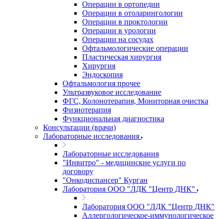
Операции в ортопедии
Операции в отоларингологии
Операции в проктологии
Операции в урологии
Операции на сосудах
Офтальмологические операции
Пластическая хирургия
Хирургия
Эндоскопия
Офтальмология прочее
Ультразвуковое исследование
ФГС, Колонотерапия, Мониторная очистка
Физиотерапия
Функциональная диагностика
Консультации (врачи)
Лабораторные исследования
Лабораторные исследования
"Инвитро" - медицинские услуги по
договору
"Онкодиспансер" Курган
Лаборатория ООО "ЛДК "Центр ДНК"
Лаборатория ООО "ЛДК "Центр ДНК"
Аллергологическое-иммунологическое