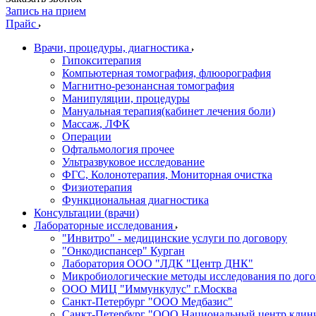
Запись на прием
Прайс
Врачи, процедуры, диагностика
Гипокситерапия
Компьютерная томография, флюорография
Магнитно-резонансная томография
Манипуляции, процедуры
Мануальная терапия(кабинет лечения боли)
Массаж, ЛФК
Операции
Офтальмология прочее
Ультразвуковое исследование
ФГС, Колонотерапия, Мониторная очистка
Физиотерапия
Функциональная диагностика
Консультации (врачи)
Лабораторные исследования
"Инвитро" - медицинские услуги по договору
"Онкодиспансер" Курган
Лаборатория ООО "ЛДК "Центр ДНК"
Микробиологические методы исследования по дого
ООО МИЦ "Иммункулус" г.Москва
Санкт-Петербург "ООО Медбазис"
Санкт-Петербург "ООО Национальный центр клини