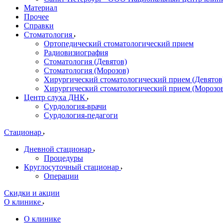
Материал
Прочее
Справки
Стоматология
Ортопедический стоматологический прием
Радиовизиография
Стоматология (Девятов)
Стоматология (Морозов)
Хирургический стоматологический прием (Девятов
Хирургический стоматологический прием (Морозо
Центр слуха ДНК
Сурдология-врачи
Сурдология-педагоги
Стационар
Дневной стационар
Процедуры
Круглосуточный стационар
Операции
Скидки и акции
О клинике
О клинике