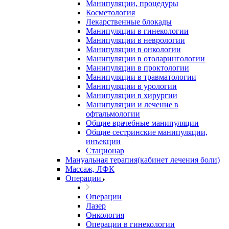
Манипуляции, процедуры
Косметология
Лекарственные блокады
Манипуляции в гинекологии
Манипуляции в неврологии
Манипуляции в онкологии
Манипуляции в отоларингологии
Манипуляции в проктологии
Манипуляции в травматологии
Манипуляции в урологии
Манипуляции в хирургии
Манипуляции и лечение в
офтальмологии
Общие врачебные манипуляции
Общие сестринские манипуляции,
инъекции
Стационар
Мануальная терапия(кабинет лечения боли)
Массаж, ЛФК
Операции
Операции
Лазер
Онкология
Операции в гинекологии