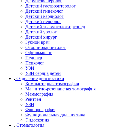
Дерматовенеролог
Детский гастроэнтеролог
Детский гинеколог
Детский кардиолог
Детский невролог
Детский травматолог-ортопед
Детский уролог
Детский хирург
Зубной врач
Оториноларинголог
Офтальмолог
Педиатр
Психолог
УЗИ
УЗИ сердца детей
Отделение диагностики
Компьютерная томография
Магнитно-резонансная томография
Маммография
Рентген
УЗИ
Флюорография
Функциональная диагностика
Эндоскопия
Стоматология