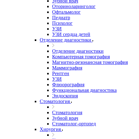
Зубной врач
Оториноларинголог
Офтальмолог
Педиатр
Психолог
УЗИ
УЗИ сердца детей
Отделение диагностики
Отделение диагностики
Компьютерная томография
Магнитно-резонансная томография
Маммография
Рентген
УЗИ
Флюорография
Функциональная диагностика
Эндоскопия
Стоматология
Стоматология
Зубной врач
Стоматолог-ортопед
Хирургия