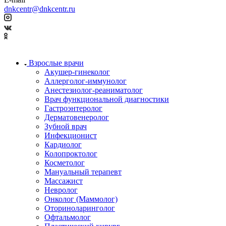
dnkcentr@dnkcentr.ru
Взрослые врачи
Акушер-гинеколог
Аллерголог-иммунолог
Анестезиолог-реаниматолог
Врач функциональной диагностики
Гастроэнтеролог
Дерматовенеролог
Зубной врач
Инфекционист
Кардиолог
Колопроктолог
Косметолог
Мануальный терапевт
Массажист
Невролог
Онколог (Маммолог)
Оториноларинголог
Офтальмолог