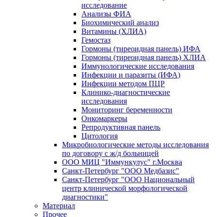
исследование
Анализы ФИА
Биохимический анализ
Витамины (ХЛИА)
Гемостаз
Гормоны (тиреоидная панель) ИФА
Гормоны (тиреоидная панель) ХЛИА
Иммунологические исследования
Инфекции и паразиты (ИФА)
Инфекции методом ПЦР
Клинико-диагностические
исследования
Мониторинг беременности
Онкомаркеры
Репродуктивная панель
Цитология
Микробиологические методы исследования
по договору с ж/д больницей
ООО МИЦ "Иммункулус" г.Москва
Санкт-Петербург "ООО Медбазис"
Санкт-Петербург "ООО Национальный
центр клинической морфологической
диагностики"
Материал
Прочее