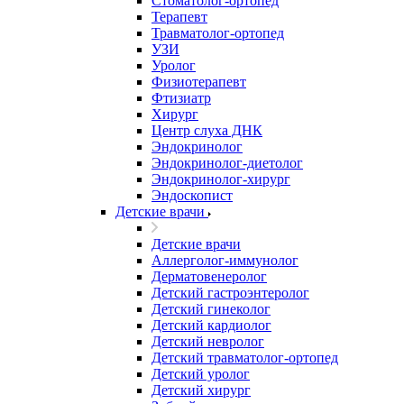
Стоматолог-ортопед
Терапевт
Травматолог-ортопед
УЗИ
Уролог
Физиотерапевт
Фтизиатр
Хирург
Центр слуха ДНК
Эндокринолог
Эндокринолог-диетолог
Эндокринолог-хирург
Эндоскопист
Детские врачи
Детские врачи
Аллерголог-иммунолог
Дерматовенеролог
Детский гастроэнтеролог
Детский гинеколог
Детский кардиолог
Детский невролог
Детский травматолог-ортопед
Детский уролог
Детский хирург