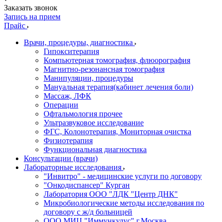
Заказать звонок
Запись на прием
Прайс
Врачи, процедуры, диагностика
Гипокситерапия
Компьютерная томография, флюорография
Магнитно-резонансная томография
Манипуляции, процедуры
Мануальная терапия(кабинет лечения боли)
Массаж, ЛФК
Операции
Офтальмология прочее
Ультразвуковое исследование
ФГС, Колонотерапия, Мониторная очистка
Физиотерапия
Функциональная диагностика
Консультации (врачи)
Лабораторные исследования
"Инвитро" - медицинские услуги по договору
"Онкодиспансер" Курган
Лаборатория ООО "ЛДК "Центр ДНК"
Микробиологические методы исследования по
договору с ж/д больницей
ООО МИЦ "Иммункулус" г.Москва