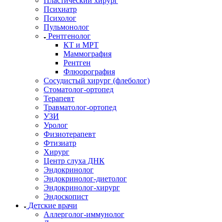
Пластический хирург
Психиатр
Психолог
Пульмонолог
Рентгенолог
КТ и МРТ
Маммография
Рентген
Флюорография
Сосудистый хирург (флеболог)
Стоматолог-ортопед
Терапевт
Травматолог-ортопед
УЗИ
Уролог
Физиотерапевт
Фтизиатр
Хирург
Центр слуха ДНК
Эндокринолог
Эндокринолог-диетолог
Эндокринолог-хирург
Эндоскопист
Детские врачи
Аллерголог-иммунолог