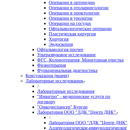
Операции в ортопедии
Операции в отоларингологии
Операции в проктологии
Операции в урологии
Операции на сосудах
Офтальмологические операции
Пластическая хирургия
Хирургия
Эндоскопия
Офтальмология прочее
Ультразвуковое исследование
ФГС, Колонотерапия, Мониторная очистка
Физиотерапия
Функциональная диагностика
Консультации (врачи)
Лабораторные исследования
Лабораторные исследования
"Инвитро" - медицинские услуги по
договору
"Онкодиспансер" Курган
Лаборатория ООО "ЛДК "Центр ДНК"
Лаборатория ООО "ЛДК "Центр ДНК"
Аллергологическое-иммунологическое