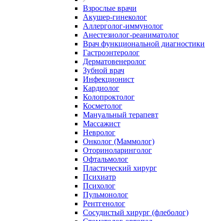
Взрослые врачи
Акушер-гинеколог
Аллерголог-иммунолог
Анестезиолог-реаниматолог
Врач функциональной диагностики
Гастроэнтеролог
Дерматовенеролог
Зубной врач
Инфекционист
Кардиолог
Колопроктолог
Косметолог
Мануальный терапевт
Массажист
Невролог
Онколог (Маммолог)
Оториноларинголог
Офтальмолог
Пластический хирург
Психиатр
Психолог
Пульмонолог
Рентгенолог
Сосудистый хирург (флеболог)