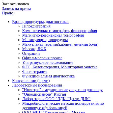
Заказать звонок
Запись на прием
Прайс
Врачи, процедуры, диагностика
Гипокситерапия
Компьютерная томография, флюорография
Магнитно-резонансная томография
Манипуляции, процедуры
Мануальная терапия(кабинет лечения боли)
Массаж, ЛФК
Операции
Офтальмология прочее
Ультразвуковое исследование
ФГС, Колонотерапия, Мониторная очистка
Физиотерапия
Функциональная диагностика
Консультации (врачи)
Лабораторные исследования
"Инвитро" - медицинские услуги по договору
"Онкодиспансер" Курган
Лаборатория ООО "ЛДК "Центр ДНК"
Микробиологические методы исследования по
договору с ж/д больницей
ООО МИЦ "Иммункулус" г.Москва