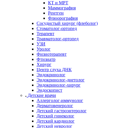
КТ и МРТ
Маммография
Рентген
Флюорография
Сосудистый хирург (флеболог)
Стоматолог-ортопед
Терапевт
Травматолог-ортопед
УЗИ
Уролог
Физиотерапевт
Фтизиатр
Хирург
Центр слуха ДНК
Эндокринолог
Эндокринолог-диетолог
Эндокринолог-хирург
Эндоскопист
Детские врачи
Аллерголог-иммунолог
Дерматовенеролог
Детский гастроэнтеролог
Детский гинеколог
Детский кардиолог
Детский невролог