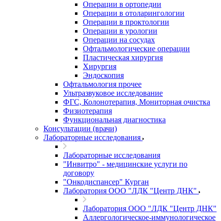
Операции в ортопедии
Операции в отоларингологии
Операции в проктологии
Операции в урологии
Операции на сосудах
Офтальмологические операции
Пластическая хирургия
Хирургия
Эндоскопия
Офтальмология прочее
Ультразвуковое исследование
ФГС, Колонотерапия, Мониторная очистка
Физиотерапия
Функциональная диагностика
Консультации (врачи)
Лабораторные исследования
Лабораторные исследования
"Инвитро" - медицинские услуги по
договору
"Онкодиспансер" Курган
Лаборатория ООО "ЛДК "Центр ДНК"
Лаборатория ООО "ЛДК "Центр ДНК"
Аллергологическое-иммунологическое