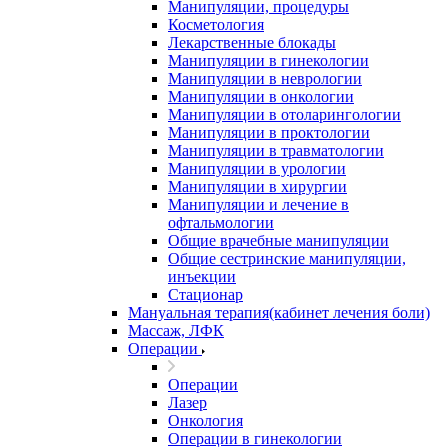
Манипуляции, процедуры
Косметология
Лекарственные блокады
Манипуляции в гинекологии
Манипуляции в неврологии
Манипуляции в онкологии
Манипуляции в отоларингологии
Манипуляции в проктологии
Манипуляции в травматологии
Манипуляции в урологии
Манипуляции в хирургии
Манипуляции и лечение в
офтальмологии
Общие врачебные манипуляции
Общие сестринские манипуляции,
инъекции
Стационар
Мануальная терапия(кабинет лечения боли)
Массаж, ЛФК
Операции
Операции
Лазер
Онкология
Операции в гинекологии