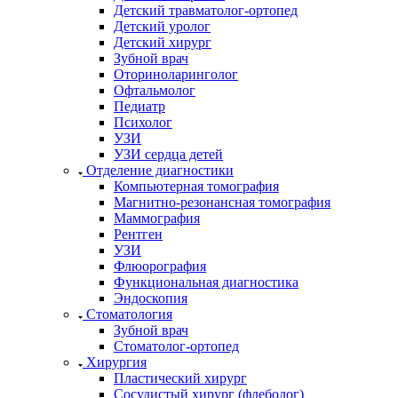
Детский травматолог-ортопед
Детский уролог
Детский хирург
Зубной врач
Оториноларинголог
Офтальмолог
Педиатр
Психолог
УЗИ
УЗИ сердца детей
Отделение диагностики
Компьютерная томография
Магнитно-резонансная томография
Маммография
Рентген
УЗИ
Флюорография
Функциональная диагностика
Эндоскопия
Стоматология
Зубной врач
Стоматолог-ортопед
Хирургия
Пластический хирург
Сосудистый хирург (флеболог)