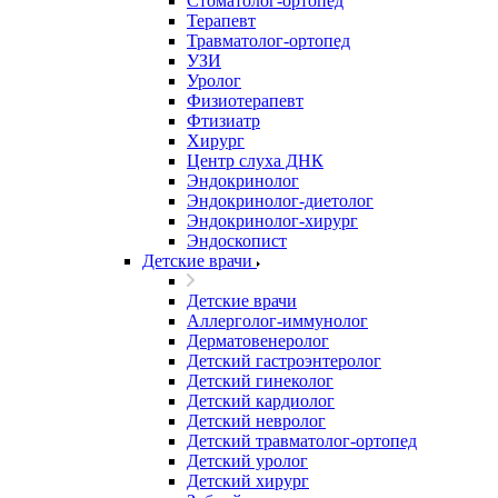
Стоматолог-ортопед
Терапевт
Травматолог-ортопед
УЗИ
Уролог
Физиотерапевт
Фтизиатр
Хирург
Центр слуха ДНК
Эндокринолог
Эндокринолог-диетолог
Эндокринолог-хирург
Эндоскопист
Детские врачи
Детские врачи
Аллерголог-иммунолог
Дерматовенеролог
Детский гастроэнтеролог
Детский гинеколог
Детский кардиолог
Детский невролог
Детский травматолог-ортопед
Детский уролог
Детский хирург