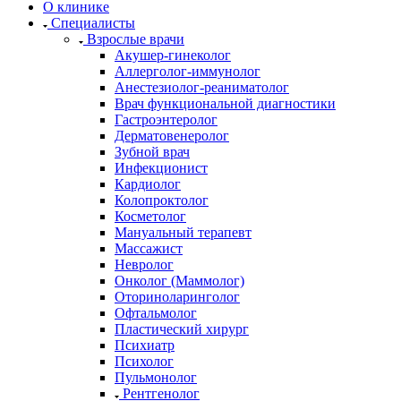
О клинике
Специалисты
Взрослые врачи
Акушер-гинеколог
Аллерголог-иммунолог
Анестезиолог-реаниматолог
Врач функциональной диагностики
Гастроэнтеролог
Дерматовенеролог
Зубной врач
Инфекционист
Кардиолог
Колопроктолог
Косметолог
Мануальный терапевт
Массажист
Невролог
Онколог (Маммолог)
Оториноларинголог
Офтальмолог
Пластический хирург
Психиатр
Психолог
Пульмонолог
Рентгенолог