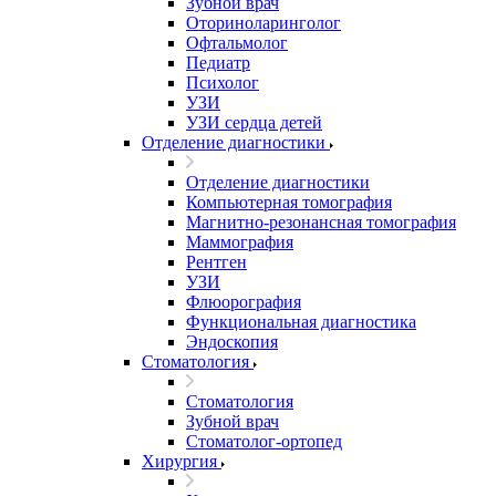
Зубной врач
Оториноларинголог
Офтальмолог
Педиатр
Психолог
УЗИ
УЗИ сердца детей
Отделение диагностики
Отделение диагностики
Компьютерная томография
Магнитно-резонансная томография
Маммография
Рентген
УЗИ
Флюорография
Функциональная диагностика
Эндоскопия
Стоматология
Стоматология
Зубной врач
Стоматолог-ортопед
Хирургия