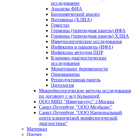
исследование
Анализы ФИА
Биохимический анализ
Витамины (ХЛИА)
Гемостаз
Гормоны (тиреоидная панель) ИФА
Гормоны (тиреоидная панель) ХЛИА
Иммунологические исследования
Инфекции и паразиты (ИФА)
Инфекции методом ПЦР
Клинико-диагностические
исследования
Мониторинг беременности
Онкомаркеры
Репродуктивная панель
Цитология
Микробиологические методы исследования
по договору с ж/д больницей
ООО МИЦ "Иммункулус" г.Москва
Санкт-Петербург "ООО Медбазис"
Санкт-Петербург "ООО Национальный
центр клинической морфологической
диагностики"
Материал
Прочее