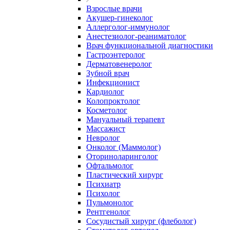
Взрослые врачи
Акушер-гинеколог
Аллерголог-иммунолог
Анестезиолог-реаниматолог
Врач функциональной диагностики
Гастроэнтеролог
Дерматовенеролог
Зубной врач
Инфекционист
Кардиолог
Колопроктолог
Косметолог
Мануальный терапевт
Массажист
Невролог
Онколог (Маммолог)
Оториноларинголог
Офтальмолог
Пластический хирург
Психиатр
Психолог
Пульмонолог
Рентгенолог
Сосудистый хирург (флеболог)