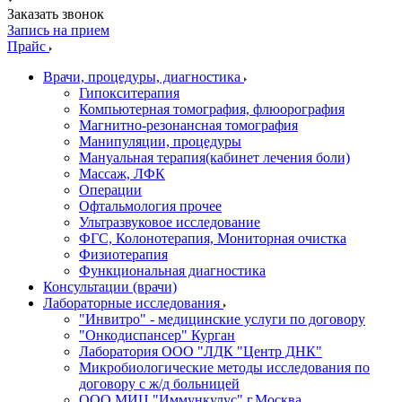
Заказать звонок
Запись на прием
Прайс
Врачи, процедуры, диагностика
Гипокситерапия
Компьютерная томография, флюорография
Магнитно-резонансная томография
Манипуляции, процедуры
Мануальная терапия(кабинет лечения боли)
Массаж, ЛФК
Операции
Офтальмология прочее
Ультразвуковое исследование
ФГС, Колонотерапия, Мониторная очистка
Физиотерапия
Функциональная диагностика
Консультации (врачи)
Лабораторные исследования
"Инвитро" - медицинские услуги по договору
"Онкодиспансер" Курган
Лаборатория ООО "ЛДК "Центр ДНК"
Микробиологические методы исследования по
договору с ж/д больницей
ООО МИЦ "Иммункулус" г.Москва