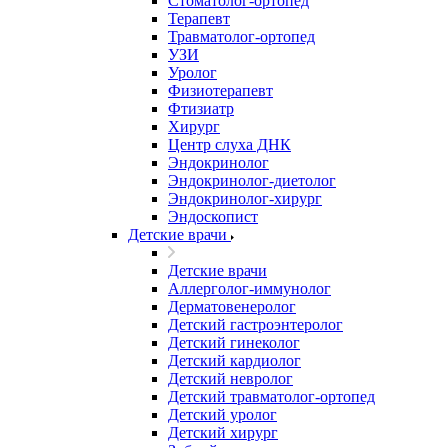
Стоматолог-ортопед
Терапевт
Травматолог-ортопед
УЗИ
Уролог
Физиотерапевт
Фтизиатр
Хирург
Центр слуха ДНК
Эндокринолог
Эндокринолог-диетолог
Эндокринолог-хирург
Эндоскопист
Детские врачи
Детские врачи
Аллерголог-иммунолог
Дерматовенеролог
Детский гастроэнтеролог
Детский гинеколог
Детский кардиолог
Детский невролог
Детский травматолог-ортопед
Детский уролог
Детский хирург