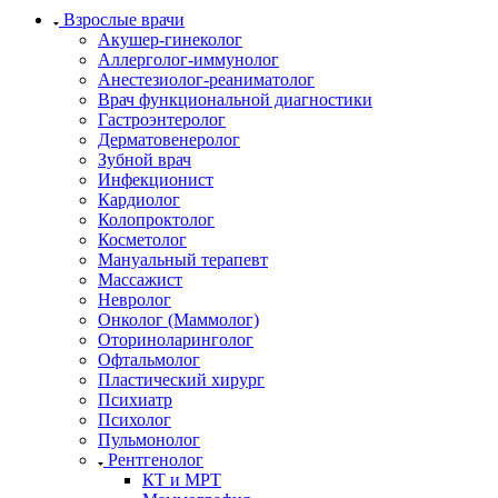
Взрослые врачи
Акушер-гинеколог
Аллерголог-иммунолог
Анестезиолог-реаниматолог
Врач функциональной диагностики
Гастроэнтеролог
Дерматовенеролог
Зубной врач
Инфекционист
Кардиолог
Колопроктолог
Косметолог
Мануальный терапевт
Массажист
Невролог
Онколог (Маммолог)
Оториноларинголог
Офтальмолог
Пластический хирург
Психиатр
Психолог
Пульмонолог
Рентгенолог
КТ и МРТ