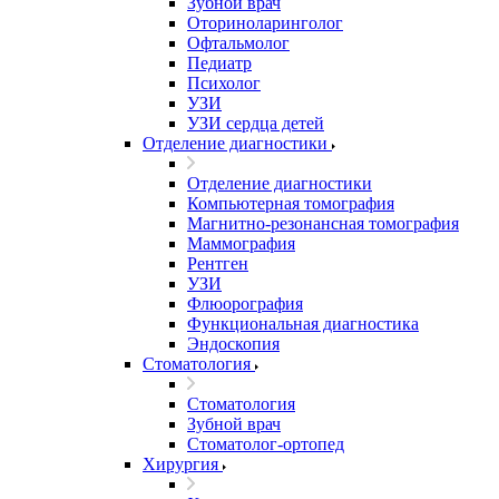
Зубной врач
Оториноларинголог
Офтальмолог
Педиатр
Психолог
УЗИ
УЗИ сердца детей
Отделение диагностики
Отделение диагностики
Компьютерная томография
Магнитно-резонансная томография
Маммография
Рентген
УЗИ
Флюорография
Функциональная диагностика
Эндоскопия
Стоматология
Стоматология
Зубной врач
Стоматолог-ортопед
Хирургия