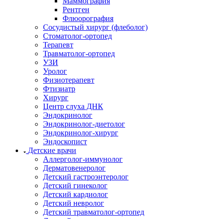
Маммография
Рентген
Флюорография
Сосудистый хирург (флеболог)
Стоматолог-ортопед
Терапевт
Травматолог-ортопед
УЗИ
Уролог
Физиотерапевт
Фтизиатр
Хирург
Центр слуха ДНК
Эндокринолог
Эндокринолог-диетолог
Эндокринолог-хирург
Эндоскопист
Детские врачи
Аллерголог-иммунолог
Дерматовенеролог
Детский гастроэнтеролог
Детский гинеколог
Детский кардиолог
Детский невролог
Детский травматолог-ортопед