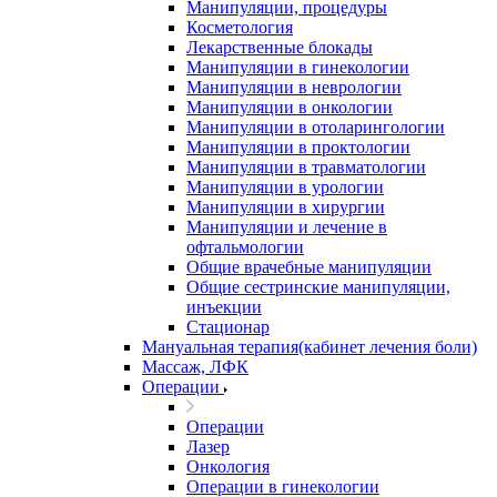
Манипуляции, процедуры
Косметология
Лекарственные блокады
Манипуляции в гинекологии
Манипуляции в неврологии
Манипуляции в онкологии
Манипуляции в отоларингологии
Манипуляции в проктологии
Манипуляции в травматологии
Манипуляции в урологии
Манипуляции в хирургии
Манипуляции и лечение в
офтальмологии
Общие врачебные манипуляции
Общие сестринские манипуляции,
инъекции
Стационар
Мануальная терапия(кабинет лечения боли)
Массаж, ЛФК
Операции
Операции
Лазер
Онкология
Операции в гинекологии