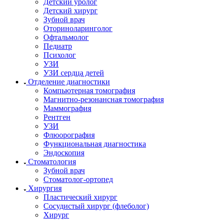
Детский уролог
Детский хирург
Зубной врач
Оториноларинголог
Офтальмолог
Педиатр
Психолог
УЗИ
УЗИ сердца детей
Отделение диагностики
Компьютерная томография
Магнитно-резонансная томография
Маммография
Рентген
УЗИ
Флюорография
Функциональная диагностика
Эндоскопия
Стоматология
Зубной врач
Стоматолог-ортопед
Хирургия
Пластический хирург
Сосудистый хирург (флеболог)
Хирург