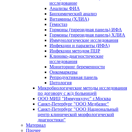
исследование
Анализы ФИА
Биохимический анализ
Витамины (ХЛИА)
Гемостаз
Гормоны (тиреоидная панель) ИФА
Гормоны (тиреоидная панель) ХЛИА
Иммунологические исследования
Инфекции и паразиты (ИФА)
Инфекции методом ПЦР
Клинико-диагностические
исследования
Мониторинг беременности
Онкомаркеры
Репродуктивная панель
Цитология
Микробиологические методы исследования
по договору с ж/д больницей
ООО МИЦ "Иммункулус" г.Москва
Санкт-Петербург "ООО Медбазис"
Санкт-Петербург "ООО Национальный
центр клинической морфологической
диагностики"
Материал
Прочее