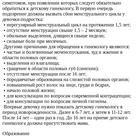
симптомов, при появлении которых следует обязательно
обратиться к детскому гинекологу. В первую очередь
подозрение должны вызвать сбои менструального цикла у
девочки-подростка:
• нерегулярный менструальный цикл на протяжении 1,5 лет;
• отсутствие менструации свыше 1,5 – 2 месяцев;
• обильные выделения, длящиеся свыше недели;
• сильные боли при месячных.
Другими причинами для обращения к гинекологу являются:
• частые и болезненные мочеиспускания, зуд и жжение в
области половых органов;
• выделения из влагалища;
• сращение в области половых губ (синехии);
• отсутствие менструации после 16 лет;
• бородавчатые образования на слизистой половых органов;
• повышенный рост волос на лице, груди и бедрах,
• начало половой жизни;
• для консультации по вопросам современной контрацепции;
• для консультации по вопросам личной гигиены.
Впервые девочку нужно показать детскому гинекологу в
период новорожденности. Далее в 6-7 лет, а затем в 11-12 лет.
После 14 лет – один раз в год. До 16 лет на приеме детского
гинеколога должна присутствовать мама.
Образование