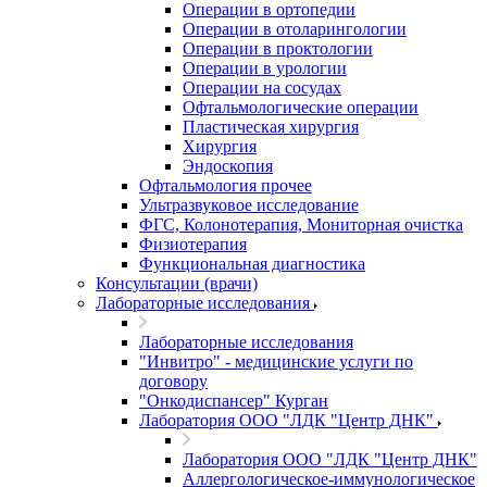
Операции в ортопедии
Операции в отоларингологии
Операции в проктологии
Операции в урологии
Операции на сосудах
Офтальмологические операции
Пластическая хирургия
Хирургия
Эндоскопия
Офтальмология прочее
Ультразвуковое исследование
ФГС, Колонотерапия, Мониторная очистка
Физиотерапия
Функциональная диагностика
Консультации (врачи)
Лабораторные исследования
Лабораторные исследования
"Инвитро" - медицинские услуги по
договору
"Онкодиспансер" Курган
Лаборатория ООО "ЛДК "Центр ДНК"
Лаборатория ООО "ЛДК "Центр ДНК"
Аллергологическое-иммунологическое