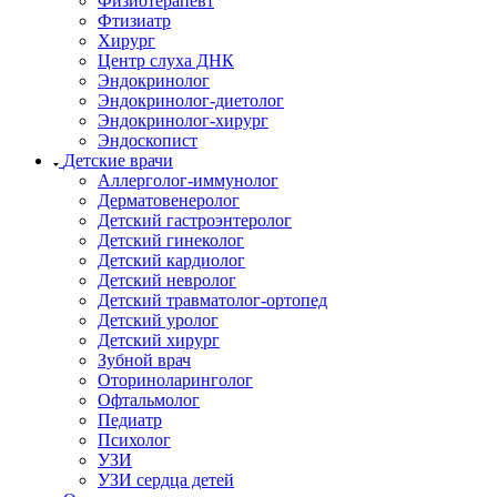
Физиотерапевт
Фтизиатр
Хирург
Центр слуха ДНК
Эндокринолог
Эндокринолог-диетолог
Эндокринолог-хирург
Эндоскопист
Детские врачи
Аллерголог-иммунолог
Дерматовенеролог
Детский гастроэнтеролог
Детский гинеколог
Детский кардиолог
Детский невролог
Детский травматолог-ортопед
Детский уролог
Детский хирург
Зубной врач
Оториноларинголог
Офтальмолог
Педиатр
Психолог
УЗИ
УЗИ сердца детей