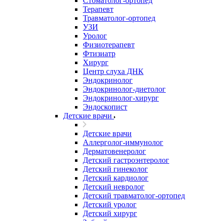
Стоматолог-ортопед
Терапевт
Травматолог-ортопед
УЗИ
Уролог
Физиотерапевт
Фтизиатр
Хирург
Центр слуха ДНК
Эндокринолог
Эндокринолог-диетолог
Эндокринолог-хирург
Эндоскопист
Детские врачи
Детские врачи
Аллерголог-иммунолог
Дерматовенеролог
Детский гастроэнтеролог
Детский гинеколог
Детский кардиолог
Детский невролог
Детский травматолог-ортопед
Детский уролог
Детский хирург