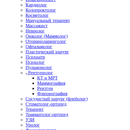
Кардиолог
Колопроктолог
Косметолог
Мануальный терапевт
Массажист
Невролог
Онколог (Маммолог)
Оториноларинголог
Офтальмолог
Пластический хирург
Психиатр
Психолог
Пульмонолог
Рентгенолог
КТ и МРТ
Маммография
Рентген
Флюорография
Сосудистый хирург (флеболог)
Стоматолог-ортопед
Терапевт
Травматолог-ортопед
УЗИ
Уролог