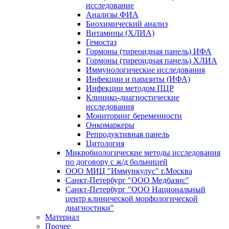
исследование
Анализы ФИА
Биохимический анализ
Витамины (ХЛИА)
Гемостаз
Гормоны (тиреоидная панель) ИФА
Гормоны (тиреоидная панель) ХЛИА
Иммунологические исследования
Инфекции и паразиты (ИФА)
Инфекции методом ПЦР
Клинико-диагностические
исследования
Мониторинг беременности
Онкомаркеры
Репродуктивная панель
Цитология
Микробиологические методы исследования
по договору с ж/д больницей
ООО МИЦ "Иммункулус" г.Москва
Санкт-Петербург "ООО Медбазис"
Санкт-Петербург "ООО Национальный
центр клинической морфологической
диагностики"
Материал
Прочее