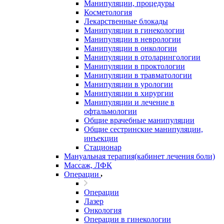
Манипуляции, процедуры
Косметология
Лекарственные блокады
Манипуляции в гинекологии
Манипуляции в неврологии
Манипуляции в онкологии
Манипуляции в отоларингологии
Манипуляции в проктологии
Манипуляции в травматологии
Манипуляции в урологии
Манипуляции в хирургии
Манипуляции и лечение в
офтальмологии
Общие врачебные манипуляции
Общие сестринские манипуляции,
инъекции
Стационар
Мануальная терапия(кабинет лечения боли)
Массаж, ЛФК
Операции
Операции
Лазер
Онкология
Операции в гинекологии