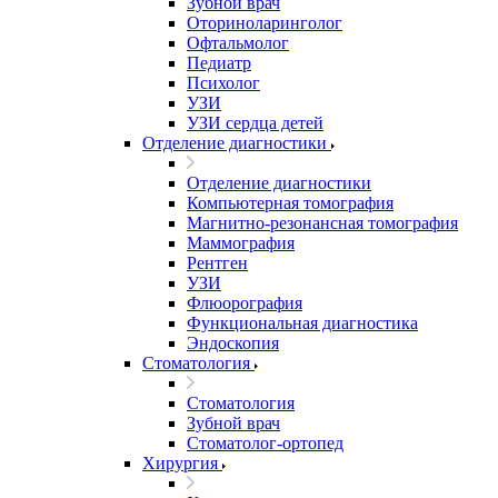
Зубной врач
Оториноларинголог
Офтальмолог
Педиатр
Психолог
УЗИ
УЗИ сердца детей
Отделение диагностики
Отделение диагностики
Компьютерная томография
Магнитно-резонансная томография
Маммография
Рентген
УЗИ
Флюорография
Функциональная диагностика
Эндоскопия
Стоматология
Стоматология
Зубной врач
Стоматолог-ортопед
Хирургия