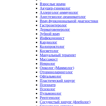
Взрослые врачи
Акушер-гинеколог
Аллерголог-иммунолог
Анестезиолог-реаниматолог
Врач функциональной диагностики
Гастроэнтеролог
Дерматовенеролог
Зубной врач
Инфекционист
Кардиолог
Колопроктолог
Косметолог
Мануальный терапевт
Массажист
Невролог
Онколог (Маммолог)
Оториноларинголог
Офтальмолог
Пластический хирург
Психиатр
Психолог
Пульмонолог
Рентгенолог
Сосудистый хирург (флеболог)