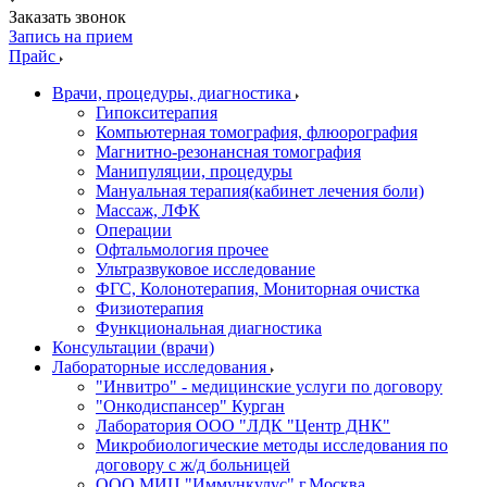
Заказать звонок
Запись на прием
Прайс
Врачи, процедуры, диагностика
Гипокситерапия
Компьютерная томография, флюорография
Магнитно-резонансная томография
Манипуляции, процедуры
Мануальная терапия(кабинет лечения боли)
Массаж, ЛФК
Операции
Офтальмология прочее
Ультразвуковое исследование
ФГС, Колонотерапия, Мониторная очистка
Физиотерапия
Функциональная диагностика
Консультации (врачи)
Лабораторные исследования
"Инвитро" - медицинские услуги по договору
"Онкодиспансер" Курган
Лаборатория ООО "ЛДК "Центр ДНК"
Микробиологические методы исследования по
договору с ж/д больницей
ООО МИЦ "Иммункулус" г.Москва