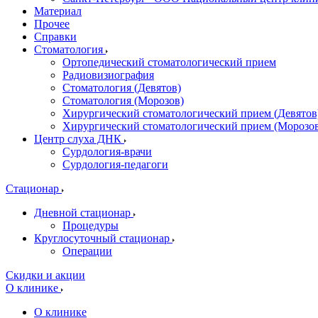
Материал
Прочее
Справки
Стоматология
Ортопедический стоматологический прием
Радиовизиография
Стоматология (Девятов)
Стоматология (Морозов)
Хирургический стоматологический прием (Девятов
Хирургический стоматологический прием (Морозо
Центр слуха ДНК
Сурдология-врачи
Сурдология-педагоги
Стационар
Дневной стационар
Процедуры
Круглосуточный стационар
Операции
Скидки и акции
О клинике
О клинике