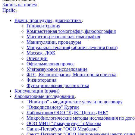
Запись на прием
Прайс
Врачи, процедуры, диагностика
Гипокситерапия
Компьютерная томография, флюорография
Магнитно-резонансная томография
Манипуляции, процедуры
Мануальная терапия(кабинет лечения боли)
Массаж, ЛФК
Операции
Офтальмология прочее
Ультразвуковое исследование
ФГС, Колонотерапия, Мониторная очистка
Физиотерапия
Функциональная диагностика
Консультации (врачи)
Лабораторные исследования
"Инвитро" - медицинские услуги по договору
"Онкодиспансер" Курган
Лаборатория ООО "ЛДК "Центр ДНК"
Микробиологические методы исследования по дого
ООО МИЦ "Иммункулус" г.Москва
Санкт-Петербург "ООО Медбазис"
Санкт-Петербург "ООО Национальный центр клини