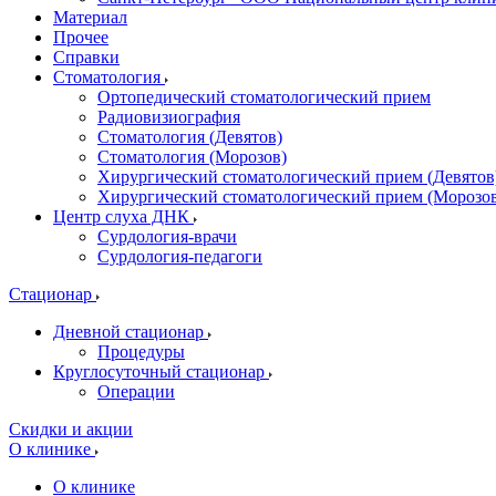
Материал
Прочее
Справки
Стоматология
Ортопедический стоматологический прием
Радиовизиография
Стоматология (Девятов)
Стоматология (Морозов)
Хирургический стоматологический прием (Девятов
Хирургический стоматологический прием (Морозо
Центр слуха ДНК
Сурдология-врачи
Сурдология-педагоги
Стационар
Дневной стационар
Процедуры
Круглосуточный стационар
Операции
Скидки и акции
О клинике
О клинике