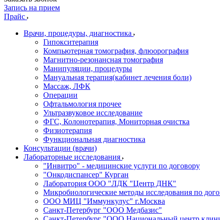
Запись на прием
Прайс
Врачи, процедуры, диагностика
Гипокситерапия
Компьютерная томография, флюорография
Магнитно-резонансная томография
Манипуляции, процедуры
Мануальная терапия(кабинет лечения боли)
Массаж, ЛФК
Операции
Офтальмология прочее
Ультразвуковое исследование
ФГС, Колонотерапия, Мониторная очистка
Физиотерапия
Функциональная диагностика
Консультации (врачи)
Лабораторные исследования
"Инвитро" - медицинские услуги по договору
"Онкодиспансер" Курган
Лаборатория ООО "ЛДК "Центр ДНК"
Микробиологические методы исследования по дого
ООО МИЦ "Иммункулус" г.Москва
Санкт-Петербург "ООО Медбазис"
Санкт-Петербург "ООО Национальный центр клини