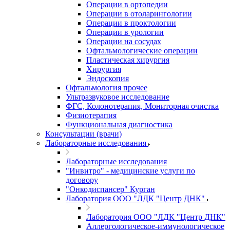
Операции в ортопедии
Операции в отоларингологии
Операции в проктологии
Операции в урологии
Операции на сосудах
Офтальмологические операции
Пластическая хирургия
Хирургия
Эндоскопия
Офтальмология прочее
Ультразвуковое исследование
ФГС, Колонотерапия, Мониторная очистка
Физиотерапия
Функциональная диагностика
Консультации (врачи)
Лабораторные исследования
Лабораторные исследования
"Инвитро" - медицинские услуги по
договору
"Онкодиспансер" Курган
Лаборатория ООО "ЛДК "Центр ДНК"
Лаборатория ООО "ЛДК "Центр ДНК"
Аллергологическое-иммунологическое