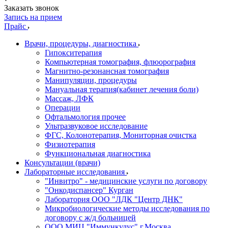
Заказать звонок
Запись на прием
Прайс
Врачи, процедуры, диагностика
Гипокситерапия
Компьютерная томография, флюорография
Магнитно-резонансная томография
Манипуляции, процедуры
Мануальная терапия(кабинет лечения боли)
Массаж, ЛФК
Операции
Офтальмология прочее
Ультразвуковое исследование
ФГС, Колонотерапия, Мониторная очистка
Физиотерапия
Функциональная диагностика
Консультации (врачи)
Лабораторные исследования
"Инвитро" - медицинские услуги по договору
"Онкодиспансер" Курган
Лаборатория ООО "ЛДК "Центр ДНК"
Микробиологические методы исследования по
договору с ж/д больницей
ООО МИЦ "Иммункулус" г.Москва