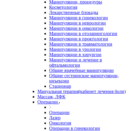
Манипуляции, процедуры
Косметология
Лекарственные блокады
Манипуляции в гинекологии
Манипуляции в неврологии
Манипуляции в онкологии
Манипуляции в отоларингологии
Манипуляции в проктологии
Манипуляции в травматологии
Манипуляции в урологии
Манипуляции в хирургии
Манипуляции и лечение в
офтальмологии
Общие врачебные манипуляции
Общие сестринские манипуляции,
инъекции
Стационар
Мануальная терапия(кабинет лечения боли)
Массаж, ЛФК
Операции
Операции
Лазер
Онкология
Операции в гинекологии