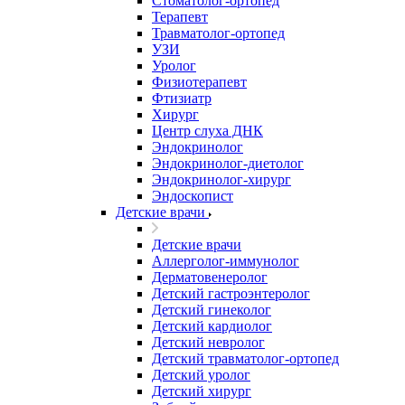
Стоматолог-ортопед
Терапевт
Травматолог-ортопед
УЗИ
Уролог
Физиотерапевт
Фтизиатр
Хирург
Центр слуха ДНК
Эндокринолог
Эндокринолог-диетолог
Эндокринолог-хирург
Эндоскопист
Детские врачи
Детские врачи
Аллерголог-иммунолог
Дерматовенеролог
Детский гастроэнтеролог
Детский гинеколог
Детский кардиолог
Детский невролог
Детский травматолог-ортопед
Детский уролог
Детский хирург