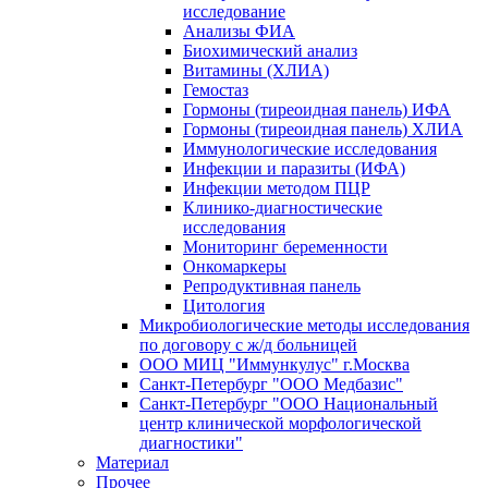
исследование
Анализы ФИА
Биохимический анализ
Витамины (ХЛИА)
Гемостаз
Гормоны (тиреоидная панель) ИФА
Гормоны (тиреоидная панель) ХЛИА
Иммунологические исследования
Инфекции и паразиты (ИФА)
Инфекции методом ПЦР
Клинико-диагностические
исследования
Мониторинг беременности
Онкомаркеры
Репродуктивная панель
Цитология
Микробиологические методы исследования
по договору с ж/д больницей
ООО МИЦ "Иммункулус" г.Москва
Санкт-Петербург "ООО Медбазис"
Санкт-Петербург "ООО Национальный
центр клинической морфологической
диагностики"
Материал
Прочее