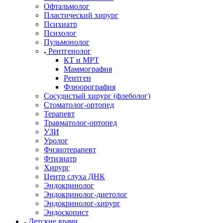
Офтальмолог
Пластический хирург
Психиатр
Психолог
Пульмонолог
Рентгенолог
КТ и МРТ
Маммография
Рентген
Флюорография
Сосудистый хирург (флеболог)
Стоматолог-ортопед
Терапевт
Травматолог-ортопед
УЗИ
Уролог
Физиотерапевт
Фтизиатр
Хирург
Центр слуха ДНК
Эндокринолог
Эндокринолог-диетолог
Эндокринолог-хирург
Эндоскопист
Детские врачи