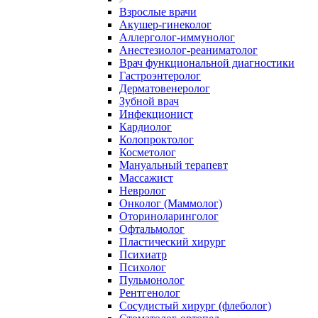
Взрослые врачи
Акушер-гинеколог
Аллерголог-иммунолог
Анестезиолог-реаниматолог
Врач функциональной диагностики
Гастроэнтеролог
Дерматовенеролог
Зубной врач
Инфекционист
Кардиолог
Колопроктолог
Косметолог
Мануальный терапевт
Массажист
Невролог
Онколог (Маммолог)
Оториноларинголог
Офтальмолог
Пластический хирург
Психиатр
Психолог
Пульмонолог
Рентгенолог
Сосудистый хирург (флеболог)