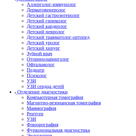
Аллерголог-иммунолог
Дерматовенеролог
Детский гастроэнтеролог
Детский гинеколог
Детский кардиолог
Детский невролог
Детский травматолог-ортопед
Детский уролог
Детский хирург
Зубной врач
Оториноларинголог
Офтальмолог
Педиатр
Психолог
УЗИ
УЗИ сердца детей
Отделение диагностики
Компьютерная томография
Магнитно-резонансная томография
Маммография
Рентген
УЗИ
Флюорография
Функциональная диагностика
Эндоскопия