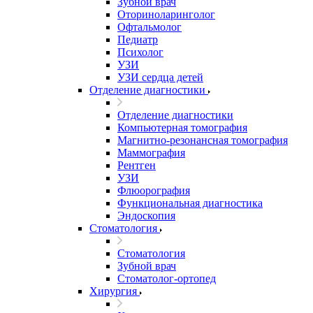
Зубной врач
Оториноларинголог
Офтальмолог
Педиатр
Психолог
УЗИ
УЗИ сердца детей
Отделение диагностики
Отделение диагностики
Компьютерная томография
Магнитно-резонансная томография
Маммография
Рентген
УЗИ
Флюорография
Функциональная диагностика
Эндоскопия
Стоматология
Стоматология
Зубной врач
Стоматолог-ортопед
Хирургия