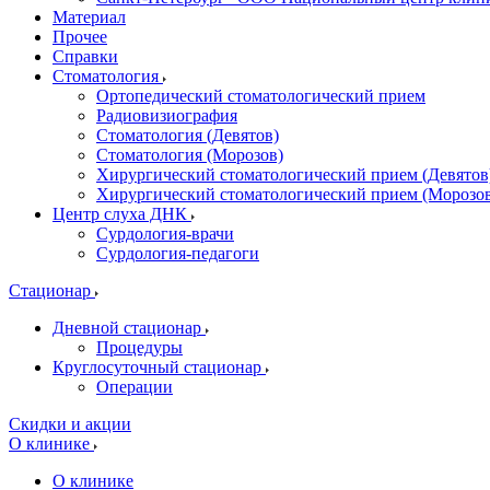
Материал
Прочее
Справки
Стоматология
Ортопедический стоматологический прием
Радиовизиография
Стоматология (Девятов)
Стоматология (Морозов)
Хирургический стоматологический прием (Девятов
Хирургический стоматологический прием (Морозо
Центр слуха ДНК
Сурдология-врачи
Сурдология-педагоги
Стационар
Дневной стационар
Процедуры
Круглосуточный стационар
Операции
Скидки и акции
О клинике
О клинике