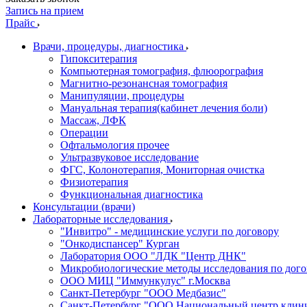
Запись на прием
Прайс
Врачи, процедуры, диагностика
Гипокситерапия
Компьютерная томография, флюорография
Магнитно-резонансная томография
Манипуляции, процедуры
Мануальная терапия(кабинет лечения боли)
Массаж, ЛФК
Операции
Офтальмология прочее
Ультразвуковое исследование
ФГС, Колонотерапия, Мониторная очистка
Физиотерапия
Функциональная диагностика
Консультации (врачи)
Лабораторные исследования
"Инвитро" - медицинские услуги по договору
"Онкодиспансер" Курган
Лаборатория ООО "ЛДК "Центр ДНК"
Микробиологические методы исследования по дого
ООО МИЦ "Иммункулус" г.Москва
Санкт-Петербург "ООО Медбазис"
Санкт-Петербург "ООО Национальный центр клини