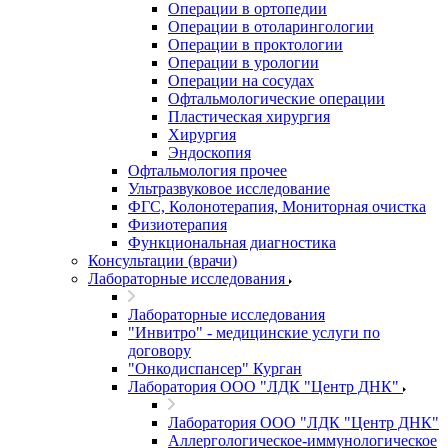
Операции в ортопедии
Операции в отоларингологии
Операции в проктологии
Операции в урологии
Операции на сосудах
Офтальмологические операции
Пластическая хирургия
Хирургия
Эндоскопия
Офтальмология прочее
Ультразвуковое исследование
ФГС, Колонотерапия, Мониторная очистка
Физиотерапия
Функциональная диагностика
Консультации (врачи)
Лабораторные исследования
Лабораторные исследования
"Инвитро" - медицинские услуги по
договору
"Онкодиспансер" Курган
Лаборатория ООО "ЛДК "Центр ДНК"
Лаборатория ООО "ЛДК "Центр ДНК"
Аллергологическое-иммунологическое