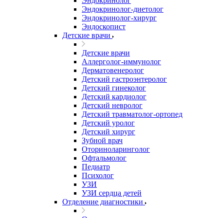
Эндокринолог
Эндокринолог-диетолог
Эндокринолог-хирург
Эндоскопист
Детские врачи
Детские врачи
Аллерголог-иммунолог
Дерматовенеролог
Детский гастроэнтеролог
Детский гинеколог
Детский кардиолог
Детский невролог
Детский травматолог-ортопед
Детский уролог
Детский хирург
Зубной врач
Оториноларинголог
Офтальмолог
Педиатр
Психолог
УЗИ
УЗИ сердца детей
Отделение диагностики