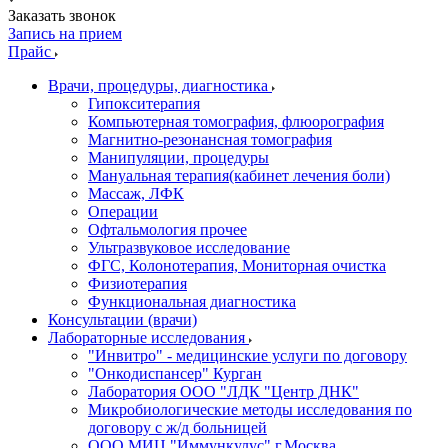
Заказать звонок
Запись на прием
Прайс
Врачи, процедуры, диагностика
Гипокситерапия
Компьютерная томография, флюорография
Магнитно-резонансная томография
Манипуляции, процедуры
Мануальная терапия(кабинет лечения боли)
Массаж, ЛФК
Операции
Офтальмология прочее
Ультразвуковое исследование
ФГС, Колонотерапия, Мониторная очистка
Физиотерапия
Функциональная диагностика
Консультации (врачи)
Лабораторные исследования
"Инвитро" - медицинские услуги по договору
"Онкодиспансер" Курган
Лаборатория ООО "ЛДК "Центр ДНК"
Микробиологические методы исследования по
договору с ж/д больницей
ООО МИЦ "Иммункулус" г.Москва