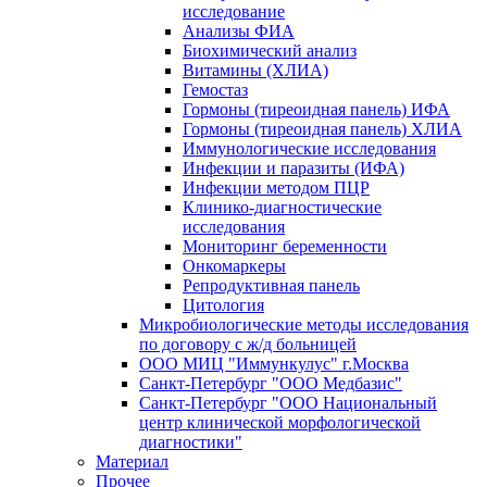
исследование
Анализы ФИА
Биохимический анализ
Витамины (ХЛИА)
Гемостаз
Гормоны (тиреоидная панель) ИФА
Гормоны (тиреоидная панель) ХЛИА
Иммунологические исследования
Инфекции и паразиты (ИФА)
Инфекции методом ПЦР
Клинико-диагностические
исследования
Мониторинг беременности
Онкомаркеры
Репродуктивная панель
Цитология
Микробиологические методы исследования
по договору с ж/д больницей
ООО МИЦ "Иммункулус" г.Москва
Санкт-Петербург "ООО Медбазис"
Санкт-Петербург "ООО Национальный
центр клинической морфологической
диагностики"
Материал
Прочее