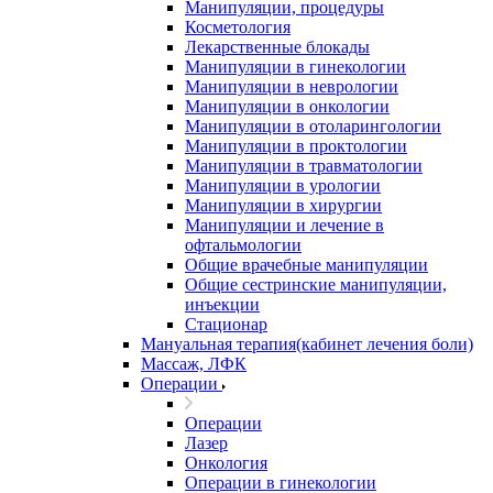
Манипуляции, процедуры
Косметология
Лекарственные блокады
Манипуляции в гинекологии
Манипуляции в неврологии
Манипуляции в онкологии
Манипуляции в отоларингологии
Манипуляции в проктологии
Манипуляции в травматологии
Манипуляции в урологии
Манипуляции в хирургии
Манипуляции и лечение в
офтальмологии
Общие врачебные манипуляции
Общие сестринские манипуляции,
инъекции
Стационар
Мануальная терапия(кабинет лечения боли)
Массаж, ЛФК
Операции
Операции
Лазер
Онкология
Операции в гинекологии