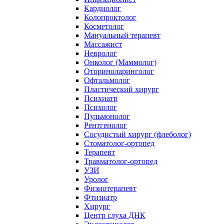
Кардиолог
Колопроктолог
Косметолог
Мануальный терапевт
Массажист
Невролог
Онколог (Маммолог)
Оториноларинголог
Офтальмолог
Пластический хирург
Психиатр
Психолог
Пульмонолог
Рентгенолог
Сосудистый хирург (флеболог)
Стоматолог-ортопед
Терапевт
Травматолог-ортопед
УЗИ
Уролог
Физиотерапевт
Фтизиатр
Хирург
Центр слуха ДНК