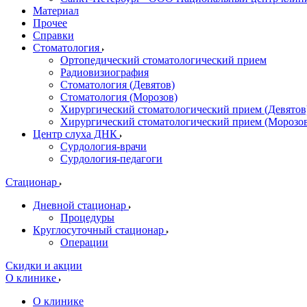
Материал
Прочее
Справки
Стоматология
Ортопедический стоматологический прием
Радиовизиография
Стоматология (Девятов)
Стоматология (Морозов)
Хирургический стоматологический прием (Девятов
Хирургический стоматологический прием (Морозо
Центр слуха ДНК
Сурдология-врачи
Сурдология-педагоги
Стационар
Дневной стационар
Процедуры
Круглосуточный стационар
Операции
Скидки и акции
О клинике
О клинике