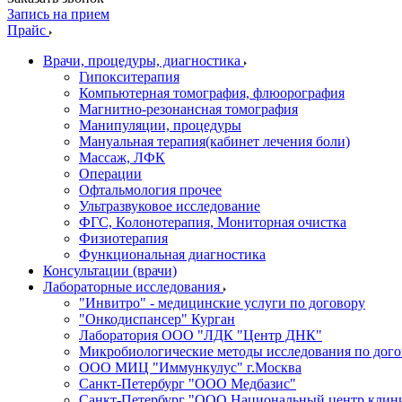
Запись на прием
Прайс
Врачи, процедуры, диагностика
Гипокситерапия
Компьютерная томография, флюорография
Магнитно-резонансная томография
Манипуляции, процедуры
Мануальная терапия(кабинет лечения боли)
Массаж, ЛФК
Операции
Офтальмология прочее
Ультразвуковое исследование
ФГС, Колонотерапия, Мониторная очистка
Физиотерапия
Функциональная диагностика
Консультации (врачи)
Лабораторные исследования
"Инвитро" - медицинские услуги по договору
"Онкодиспансер" Курган
Лаборатория ООО "ЛДК "Центр ДНК"
Микробиологические методы исследования по дого
ООО МИЦ "Иммункулус" г.Москва
Санкт-Петербург "ООО Медбазис"
Санкт-Петербург "ООО Национальный центр клини