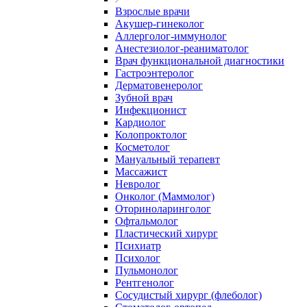
Взрослые врачи
Акушер-гинеколог
Аллерголог-иммунолог
Анестезиолог-реаниматолог
Врач функциональной диагностики
Гастроэнтеролог
Дерматовенеролог
Зубной врач
Инфекционист
Кардиолог
Колопроктолог
Косметолог
Мануальный терапевт
Массажист
Невролог
Онколог (Маммолог)
Оториноларинголог
Офтальмолог
Пластический хирург
Психиатр
Психолог
Пульмонолог
Рентгенолог
Сосудистый хирург (флеболог)