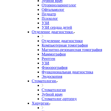
Зубной врач
Оториноларинголог
Офтальмолог
Педиатр
Психолог
УЗИ
УЗИ сердца детей
Отделение диагностики
Отделение диагностики
Компьютерная томография
Магнитно-резонансная томография
Маммография
Рентген
УЗИ
Флюорография
Функциональная диагностика
Эндоскопия
Стоматология
Стоматология
Зубной врач
Стоматолог-ортопед
Хирургия