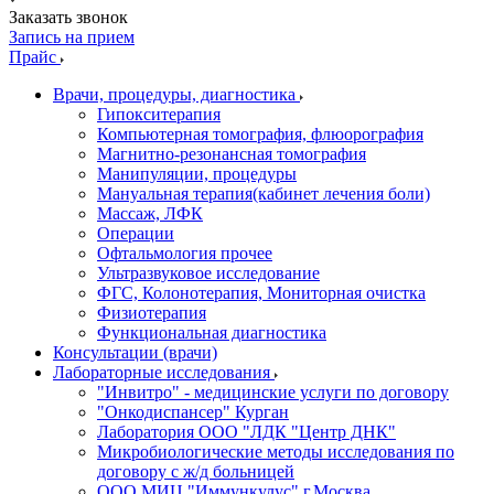
Заказать звонок
Запись на прием
Прайс
Врачи, процедуры, диагностика
Гипокситерапия
Компьютерная томография, флюорография
Магнитно-резонансная томография
Манипуляции, процедуры
Мануальная терапия(кабинет лечения боли)
Массаж, ЛФК
Операции
Офтальмология прочее
Ультразвуковое исследование
ФГС, Колонотерапия, Мониторная очистка
Физиотерапия
Функциональная диагностика
Консультации (врачи)
Лабораторные исследования
"Инвитро" - медицинские услуги по договору
"Онкодиспансер" Курган
Лаборатория ООО "ЛДК "Центр ДНК"
Микробиологические методы исследования по
договору с ж/д больницей
ООО МИЦ "Иммункулус" г.Москва