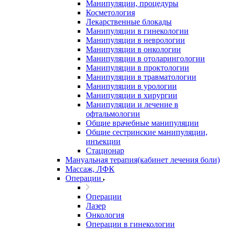
Манипуляции, процедуры
Косметология
Лекарственные блокады
Манипуляции в гинекологии
Манипуляции в неврологии
Манипуляции в онкологии
Манипуляции в отоларингологии
Манипуляции в проктологии
Манипуляции в травматологии
Манипуляции в урологии
Манипуляции в хирургии
Манипуляции и лечение в
офтальмологии
Общие врачебные манипуляции
Общие сестринские манипуляции,
инъекции
Стационар
Мануальная терапия(кабинет лечения боли)
Массаж, ЛФК
Операции
Операции
Лазер
Онкология
Операции в гинекологии