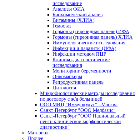
исследование
Анализы ФИА
Биохимический анализ
Витамины (ХЛИА)
Гемостаз
Гормоны (тиреоидная панель) ИФА
Гормоны (тиреоидная панель) ХЛИА
Иммунологические исследования
Инфекции и паразиты (ИФА)
Инфекции методом ПЦР
Клинико-диагностические
исследования
Мониторинг беременности
Онкомаркеры
Репродуктивная панель
Цитология
Микробиологические методы исследования
по договору с ж/д больницей
ООО МИЦ "Иммункулус" г.Москва
Санкт-Петербург "ООО Медбазис"
Санкт-Петербург "ООО Национальный
центр клинической морфологической
диагностики"
Материал
Прочее