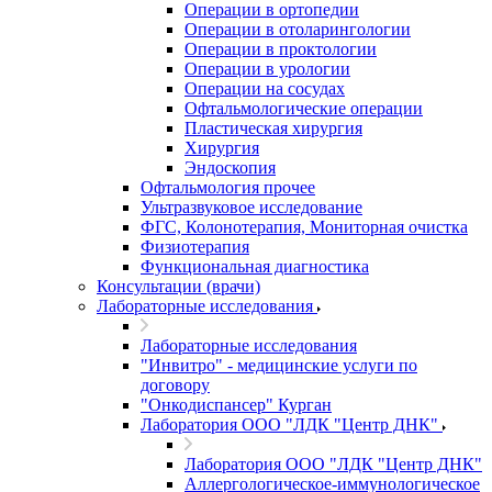
Операции в ортопедии
Операции в отоларингологии
Операции в проктологии
Операции в урологии
Операции на сосудах
Офтальмологические операции
Пластическая хирургия
Хирургия
Эндоскопия
Офтальмология прочее
Ультразвуковое исследование
ФГС, Колонотерапия, Мониторная очистка
Физиотерапия
Функциональная диагностика
Консультации (врачи)
Лабораторные исследования
Лабораторные исследования
"Инвитро" - медицинские услуги по
договору
"Онкодиспансер" Курган
Лаборатория ООО "ЛДК "Центр ДНК"
Лаборатория ООО "ЛДК "Центр ДНК"
Аллергологическое-иммунологическое