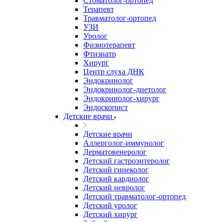
Стоматолог-ортопед
Терапевт
Травматолог-ортопед
УЗИ
Уролог
Физиотерапевт
Фтизиатр
Хирург
Центр слуха ДНК
Эндокринолог
Эндокринолог-диетолог
Эндокринолог-хирург
Эндоскопист
Детские врачи
Детские врачи
Аллерголог-иммунолог
Дерматовенеролог
Детский гастроэнтеролог
Детский гинеколог
Детский кардиолог
Детский невролог
Детский травматолог-ортопед
Детский уролог
Детский хирург