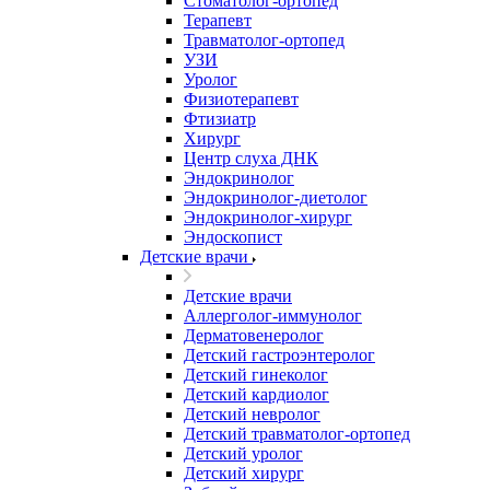
Стоматолог-ортопед
Терапевт
Травматолог-ортопед
УЗИ
Уролог
Физиотерапевт
Фтизиатр
Хирург
Центр слуха ДНК
Эндокринолог
Эндокринолог-диетолог
Эндокринолог-хирург
Эндоскопист
Детские врачи
Детские врачи
Аллерголог-иммунолог
Дерматовенеролог
Детский гастроэнтеролог
Детский гинеколог
Детский кардиолог
Детский невролог
Детский травматолог-ортопед
Детский уролог
Детский хирург