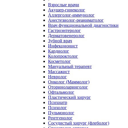
Взрослые врачи
Акушер-гинеколог
Аллерголог-иммунолог
Анестезиолог-реаниматолог
Врач функциональной диагностики
Гастроэнтеролог
Дерматовенеролог
Зубной врач
Инфекционист
Кардиолог
Колопроктолог
Косметолог
Мануальный терапевт
Массажист
Невролог
Онколог (Маммолог)
Оториноларинголог
Офтальмолог
Пластический хирург
Психиатр
Психолог
Пульмонолог
Рентгенолог
Сосудистый хирург (флеболог)