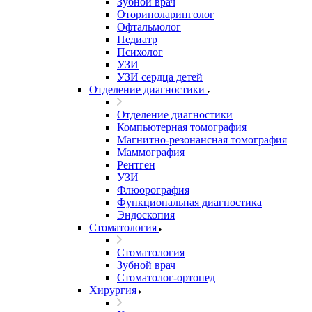
Зубной врач
Оториноларинголог
Офтальмолог
Педиатр
Психолог
УЗИ
УЗИ сердца детей
Отделение диагностики
Отделение диагностики
Компьютерная томография
Магнитно-резонансная томография
Маммография
Рентген
УЗИ
Флюорография
Функциональная диагностика
Эндоскопия
Стоматология
Стоматология
Зубной врач
Стоматолог-ортопед
Хирургия