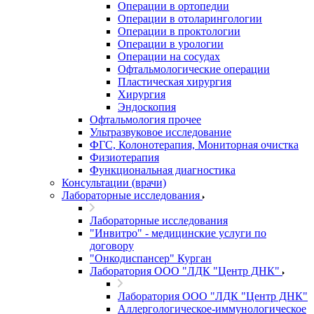
Операции в ортопедии
Операции в отоларингологии
Операции в проктологии
Операции в урологии
Операции на сосудах
Офтальмологические операции
Пластическая хирургия
Хирургия
Эндоскопия
Офтальмология прочее
Ультразвуковое исследование
ФГС, Колонотерапия, Мониторная очистка
Физиотерапия
Функциональная диагностика
Консультации (врачи)
Лабораторные исследования
Лабораторные исследования
"Инвитро" - медицинские услуги по
договору
"Онкодиспансер" Курган
Лаборатория ООО "ЛДК "Центр ДНК"
Лаборатория ООО "ЛДК "Центр ДНК"
Аллергологическое-иммунологическое