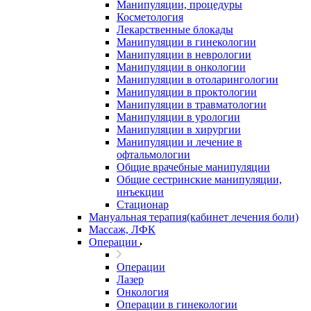
Манипуляции, процедуры
Косметология
Лекарственные блокады
Манипуляции в гинекологии
Манипуляции в неврологии
Манипуляции в онкологии
Манипуляции в отоларингологии
Манипуляции в проктологии
Манипуляции в травматологии
Манипуляции в урологии
Манипуляции в хирургии
Манипуляции и лечение в
офтальмологии
Общие врачебные манипуляции
Общие сестринские манипуляции,
инъекции
Стационар
Мануальная терапия(кабинет лечения боли)
Массаж, ЛФК
Операции
Операции
Лазер
Онкология
Операции в гинекологии