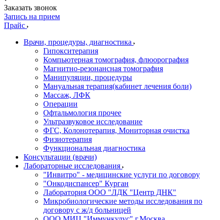
Заказать звонок
Запись на прием
Прайс
Врачи, процедуры, диагностика
Гипокситерапия
Компьютерная томография, флюорография
Магнитно-резонансная томография
Манипуляции, процедуры
Мануальная терапия(кабинет лечения боли)
Массаж, ЛФК
Операции
Офтальмология прочее
Ультразвуковое исследование
ФГС, Колонотерапия, Мониторная очистка
Физиотерапия
Функциональная диагностика
Консультации (врачи)
Лабораторные исследования
"Инвитро" - медицинские услуги по договору
"Онкодиспансер" Курган
Лаборатория ООО "ЛДК "Центр ДНК"
Микробиологические методы исследования по
договору с ж/д больницей
ООО МИЦ "Иммункулус" г.Москва