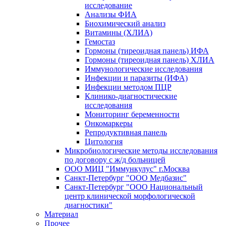
исследование
Анализы ФИА
Биохимический анализ
Витамины (ХЛИА)
Гемостаз
Гормоны (тиреоидная панель) ИФА
Гормоны (тиреоидная панель) ХЛИА
Иммунологические исследования
Инфекции и паразиты (ИФА)
Инфекции методом ПЦР
Клинико-диагностические
исследования
Мониторинг беременности
Онкомаркеры
Репродуктивная панель
Цитология
Микробиологические методы исследования
по договору с ж/д больницей
ООО МИЦ "Иммункулус" г.Москва
Санкт-Петербург "ООО Медбазис"
Санкт-Петербург "ООО Национальный
центр клинической морфологической
диагностики"
Материал
Прочее