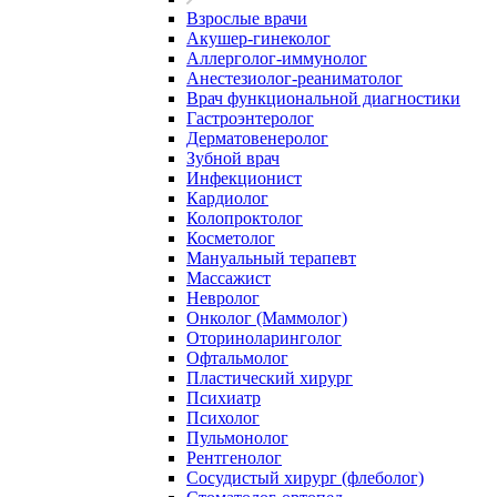
Взрослые врачи
Акушер-гинеколог
Аллерголог-иммунолог
Анестезиолог-реаниматолог
Врач функциональной диагностики
Гастроэнтеролог
Дерматовенеролог
Зубной врач
Инфекционист
Кардиолог
Колопроктолог
Косметолог
Мануальный терапевт
Массажист
Невролог
Онколог (Маммолог)
Оториноларинголог
Офтальмолог
Пластический хирург
Психиатр
Психолог
Пульмонолог
Рентгенолог
Сосудистый хирург (флеболог)