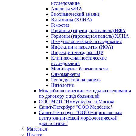
исследование
Анализы ФИА
Биохимический анализ
Витамины (ХЛИА)
Гемостаз
Гормоны (тиреоидная панель) ИФА
Гормоны (тиреоидная панель) ХЛИА
Иммунологические исследования
Инфекции и паразиты (ИФА)
Инфекции методом ПЦР
Клинико-диагностические
исследования
Мониторинг беременности
Онкомаркеры
Репродуктивная панель
Цитология
Микробиологические методы исследования
по договору с ж/д больницей
ООО МИЦ "Иммункулус" г.Москва
Санкт-Петербург "ООО Медбазис"
Санкт-Петербург "ООО Национальный
центр клинической морфологической
диагностики"
Материал
Прочее