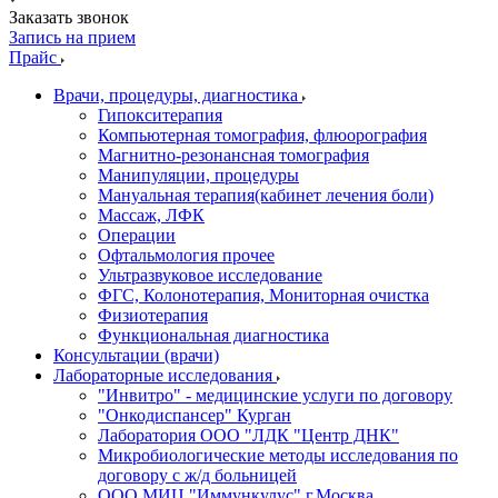
Заказать звонок
Запись на прием
Прайс
Врачи, процедуры, диагностика
Гипокситерапия
Компьютерная томография, флюорография
Магнитно-резонансная томография
Манипуляции, процедуры
Мануальная терапия(кабинет лечения боли)
Массаж, ЛФК
Операции
Офтальмология прочее
Ультразвуковое исследование
ФГС, Колонотерапия, Мониторная очистка
Физиотерапия
Функциональная диагностика
Консультации (врачи)
Лабораторные исследования
"Инвитро" - медицинские услуги по договору
"Онкодиспансер" Курган
Лаборатория ООО "ЛДК "Центр ДНК"
Микробиологические методы исследования по
договору с ж/д больницей
ООО МИЦ "Иммункулус" г.Москва