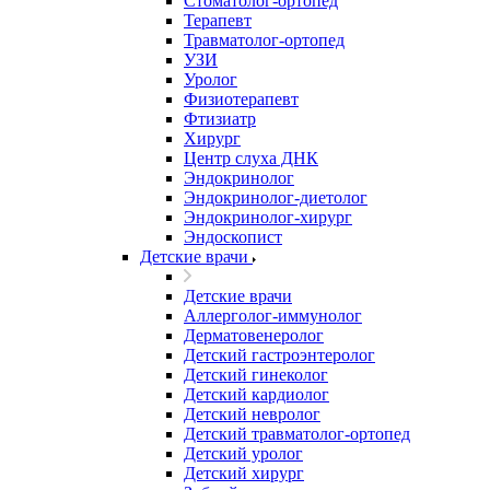
Стоматолог-ортопед
Терапевт
Травматолог-ортопед
УЗИ
Уролог
Физиотерапевт
Фтизиатр
Хирург
Центр слуха ДНК
Эндокринолог
Эндокринолог-диетолог
Эндокринолог-хирург
Эндоскопист
Детские врачи
Детские врачи
Аллерголог-иммунолог
Дерматовенеролог
Детский гастроэнтеролог
Детский гинеколог
Детский кардиолог
Детский невролог
Детский травматолог-ортопед
Детский уролог
Детский хирург