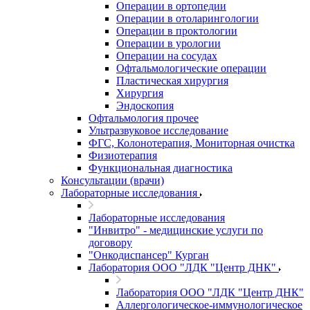
Операции в ортопедии
Операции в отоларингологии
Операции в проктологии
Операции в урологии
Операции на сосудах
Офтальмологические операции
Пластическая хирургия
Хирургия
Эндоскопия
Офтальмология прочее
Ультразвуковое исследование
ФГС, Колонотерапия, Мониторная очистка
Физиотерапия
Функциональная диагностика
Консультации (врачи)
Лабораторные исследования
Лабораторные исследования
"Инвитро" - медицинские услуги по
договору
"Онкодиспансер" Курган
Лаборатория ООО "ЛДК "Центр ДНК"
Лаборатория ООО "ЛДК "Центр ДНК"
Аллергологическое-иммунологическое