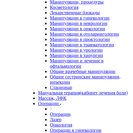
Манипуляции, процедуры
Косметология
Лекарственные блокады
Манипуляции в гинекологии
Манипуляции в неврологии
Манипуляции в онкологии
Манипуляции в отоларингологии
Манипуляции в проктологии
Манипуляции в травматологии
Манипуляции в урологии
Манипуляции в хирургии
Манипуляции и лечение в
офтальмологии
Общие врачебные манипуляции
Общие сестринские манипуляции,
инъекции
Стационар
Мануальная терапия(кабинет лечения боли)
Массаж, ЛФК
Операции
Операции
Лазер
Онкология
Операции в гинекологии