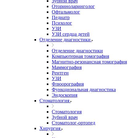
Зубной врач
Оториноларинголог
Офтальмолог
Педиатр
Психолог
УЗИ
УЗИ сердца детей
Отделение диагностики
Отделение диагностики
Компьютерная томография
Магнитно-резонансная томография
Маммография
Рентген
УЗИ
Флюорография
Функциональная диагностика
Эндоскопия
Стоматология
Стоматология
Зубной врач
Стоматолог-ортопед
Хирургия