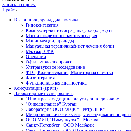
Запись на прием
Прайс
Врачи, процедуры, диагностика
Гипокситерапия
Компьютерная томография, флюорография
Магнитно-резонансная томография
Манипуляции, процедуры
Мануальная терапия(кабинет лечения боли)
Массаж, ЛФК
Операции
Офтальмология прочее
Ультразвуковое исследование
ФГС, Колонотерапия, Мониторная очистка
Физиотерапия
Функциональная диагностика
Консультации (врачи)
Лабораторные исследования
"Инвитро" - медицинские услуги по договору
"Онкодиспансер" Курган
Лаборатория ООО "ЛДК "Центр ДНК"
Микробиологические методы исследования по дого
ООО МИЦ "Иммункулус" г.Москва
Санкт-Петербург "ООО Медбазис"
Санкт-Петербург "ООО Национальный центр клини