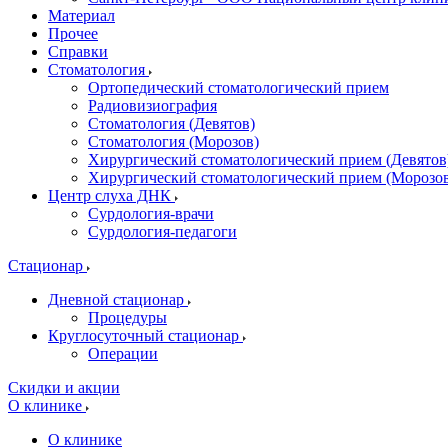
Материал
Прочее
Справки
Стоматология
Ортопедический стоматологический прием
Радиовизиография
Стоматология (Девятов)
Стоматология (Морозов)
Хирургический стоматологический прием (Девятов
Хирургический стоматологический прием (Морозо
Центр слуха ДНК
Сурдология-врачи
Сурдология-педагоги
Стационар
Дневной стационар
Процедуры
Круглосуточный стационар
Операции
Скидки и акции
О клинике
О клинике