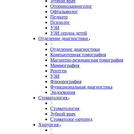
Зубной врач
Оториноларинголог
Офтальмолог
Педиатр
Психолог
УЗИ
УЗИ сердца детей
Отделение диагностики
Отделение диагностики
Компьютерная томография
Магнитно-резонансная томография
Маммография
Рентген
УЗИ
Флюорография
Функциональная диагностика
Эндоскопия
Стоматология
Стоматология
Зубной врач
Стоматолог-ортопед
Хирургия