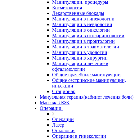
Манипуляции, процедуры
Косметология
Лекарственные блокады
Манипуляции в гинекологии
Манипуляции в неврологии
Манипуляции в онкологии
Манипуляции в отоларингологии
Манипуляции в проктологии
Манипуляции в травматологии
Манипуляции в урологии
Манипуляции в хирургии
Манипуляции и лечение в
офтальмологии
Общие врачебные манипуляции
Общие сестринские манипуляции,
инъекции
Стационар
Мануальная терапия(кабинет лечения боли)
Массаж, ЛФК
Операции
Операции
Лазер
Онкология
Операции в гинекологии