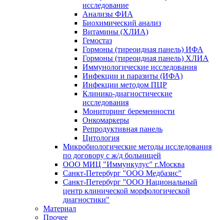
исследование
Анализы ФИА
Биохимический анализ
Витамины (ХЛИА)
Гемостаз
Гормоны (тиреоидная панель) ИФА
Гормоны (тиреоидная панель) ХЛИА
Иммунологические исследования
Инфекции и паразиты (ИФА)
Инфекции методом ПЦР
Клинико-диагностические
исследования
Мониторинг беременности
Онкомаркеры
Репродуктивная панель
Цитология
Микробиологические методы исследования
по договору с ж/д больницей
ООО МИЦ "Иммункулус" г.Москва
Санкт-Петербург "ООО Медбазис"
Санкт-Петербург "ООО Национальный
центр клинической морфологической
диагностики"
Материал
Прочее