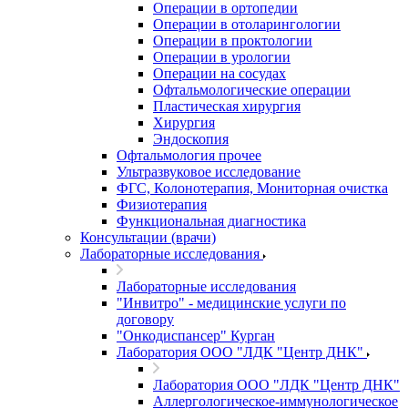
Операции в ортопедии
Операции в отоларингологии
Операции в проктологии
Операции в урологии
Операции на сосудах
Офтальмологические операции
Пластическая хирургия
Хирургия
Эндоскопия
Офтальмология прочее
Ультразвуковое исследование
ФГС, Колонотерапия, Мониторная очистка
Физиотерапия
Функциональная диагностика
Консультации (врачи)
Лабораторные исследования
Лабораторные исследования
"Инвитро" - медицинские услуги по
договору
"Онкодиспансер" Курган
Лаборатория ООО "ЛДК "Центр ДНК"
Лаборатория ООО "ЛДК "Центр ДНК"
Аллергологическое-иммунологическое