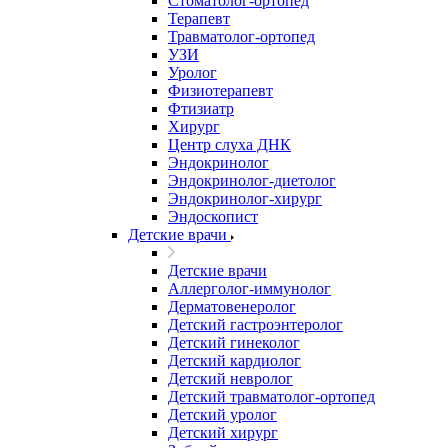
Стоматолог-ортопед
Терапевт
Травматолог-ортопед
УЗИ
Уролог
Физиотерапевт
Фтизиатр
Хирург
Центр слуха ДНК
Эндокринолог
Эндокринолог-диетолог
Эндокринолог-хирург
Эндоскопист
Детские врачи
Детские врачи
Аллерголог-иммунолог
Дерматовенеролог
Детский гастроэнтеролог
Детский гинеколог
Детский кардиолог
Детский невролог
Детский травматолог-ортопед
Детский уролог
Детский хирург