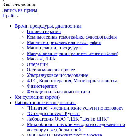
Заказать звонок
Запись на прием
Прайс
Врачи, процедуры, диагностика
Гипокситерапия
Компьютерная томография, флюорография
Магнитно-резонансная томография
Манипуляции, процедуры
Мануальная терапия(кабинет лечения боли)
Массаж, ЛФК
Операции
Офтальмология прочее
Ультразвуковое исследование
ФГС, Колонотерапия, Мониторная очистка
Физиотерапия
Функциональная диагностика
Консультации (врачи)
Лабораторные исследования
"Инвитро" - медицинские услуги по договору
"Онкодиспансер" Курган
Лаборатория ООО "ЛДК "Центр ДНК"
Микробиологические методы исследования по
договору с ж/д больницей
ООО МИЦ "Иммункулус" г.Москва