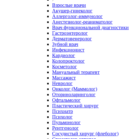
Взрослые врачи
Акушер-гинеколог
Аллерголог-иммунолог
Анестезиолог-реаниматолог
Врач функциональной диагностики
Гастроэнтеролог
Дерматовенеролог
Зубной врач
Инфекционист
Кардиолог
Колопроктолог
Косметолог
Мануальный терапевт
Массажист
Невролог
Онколог (Маммолог)
Оториноларинголог
Офтальмолог
Пластический хирург
Психиатр
Психолог
Пульмонолог
Рентгенолог
Сосудистый хирург (флеболог)