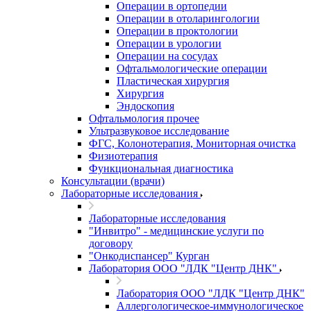
Операции в ортопедии
Операции в отоларингологии
Операции в проктологии
Операции в урологии
Операции на сосудах
Офтальмологические операции
Пластическая хирургия
Хирургия
Эндоскопия
Офтальмология прочее
Ультразвуковое исследование
ФГС, Колонотерапия, Мониторная очистка
Физиотерапия
Функциональная диагностика
Консультации (врачи)
Лабораторные исследования
Лабораторные исследования
"Инвитро" - медицинские услуги по
договору
"Онкодиспансер" Курган
Лаборатория ООО "ЛДК "Центр ДНК"
Лаборатория ООО "ЛДК "Центр ДНК"
Аллергологическое-иммунологическое