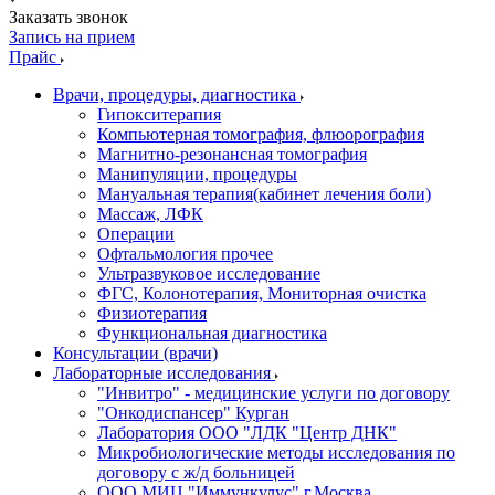
Заказать звонок
Запись на прием
Прайс
Врачи, процедуры, диагностика
Гипокситерапия
Компьютерная томография, флюорография
Магнитно-резонансная томография
Манипуляции, процедуры
Мануальная терапия(кабинет лечения боли)
Массаж, ЛФК
Операции
Офтальмология прочее
Ультразвуковое исследование
ФГС, Колонотерапия, Мониторная очистка
Физиотерапия
Функциональная диагностика
Консультации (врачи)
Лабораторные исследования
"Инвитро" - медицинские услуги по договору
"Онкодиспансер" Курган
Лаборатория ООО "ЛДК "Центр ДНК"
Микробиологические методы исследования по
договору с ж/д больницей
ООО МИЦ "Иммункулус" г.Москва