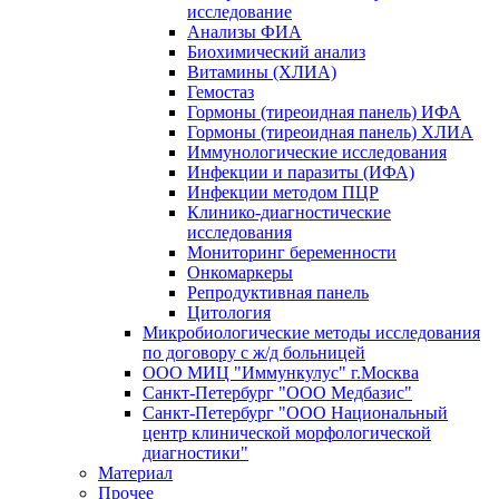
исследование
Анализы ФИА
Биохимический анализ
Витамины (ХЛИА)
Гемостаз
Гормоны (тиреоидная панель) ИФА
Гормоны (тиреоидная панель) ХЛИА
Иммунологические исследования
Инфекции и паразиты (ИФА)
Инфекции методом ПЦР
Клинико-диагностические
исследования
Мониторинг беременности
Онкомаркеры
Репродуктивная панель
Цитология
Микробиологические методы исследования
по договору с ж/д больницей
ООО МИЦ "Иммункулус" г.Москва
Санкт-Петербург "ООО Медбазис"
Санкт-Петербург "ООО Национальный
центр клинической морфологической
диагностики"
Материал
Прочее