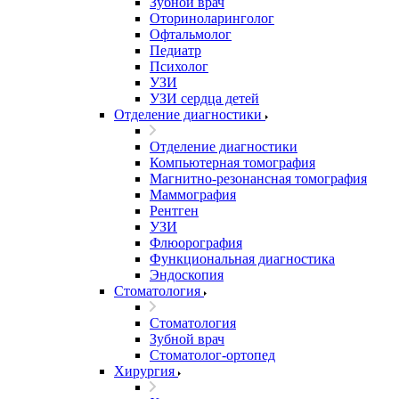
Зубной врач
Оториноларинголог
Офтальмолог
Педиатр
Психолог
УЗИ
УЗИ сердца детей
Отделение диагностики
Отделение диагностики
Компьютерная томография
Магнитно-резонансная томография
Маммография
Рентген
УЗИ
Флюорография
Функциональная диагностика
Эндоскопия
Стоматология
Стоматология
Зубной врач
Стоматолог-ортопед
Хирургия