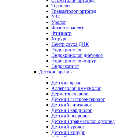
Стоматолог-ортопед
Терапевт
Травматолог-ортопед
УЗИ
Уролог
Физиотерапевт
Фтизиатр
Хирург
Центр слуха ДНК
Эндокринолог
Эндокринолог-диетолог
Эндокринолог-хирург
Эндоскопист
Детские врачи
Детские врачи
Аллерголог-иммунолог
Дерматовенеролог
Детский гастроэнтеролог
Детский гинеколог
Детский кардиолог
Детский невролог
Детский травматолог-ортопед
Детский уролог
Детский хирург