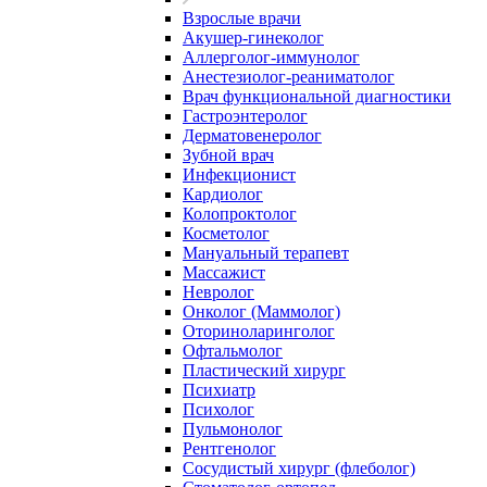
Взрослые врачи
Акушер-гинеколог
Аллерголог-иммунолог
Анестезиолог-реаниматолог
Врач функциональной диагностики
Гастроэнтеролог
Дерматовенеролог
Зубной врач
Инфекционист
Кардиолог
Колопроктолог
Косметолог
Мануальный терапевт
Массажист
Невролог
Онколог (Маммолог)
Оториноларинголог
Офтальмолог
Пластический хирург
Психиатр
Психолог
Пульмонолог
Рентгенолог
Сосудистый хирург (флеболог)