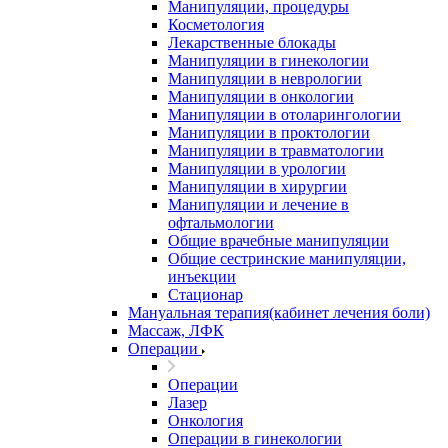
Манипуляции, процедуры
Косметология
Лекарственные блокады
Манипуляции в гинекологии
Манипуляции в неврологии
Манипуляции в онкологии
Манипуляции в отоларингологии
Манипуляции в проктологии
Манипуляции в травматологии
Манипуляции в урологии
Манипуляции в хирургии
Манипуляции и лечение в
офтальмологии
Общие врачебные манипуляции
Общие сестринские манипуляции,
инъекции
Стационар
Мануальная терапия(кабинет лечения боли)
Массаж, ЛФК
Операции
Операции
Лазер
Онкология
Операции в гинекологии