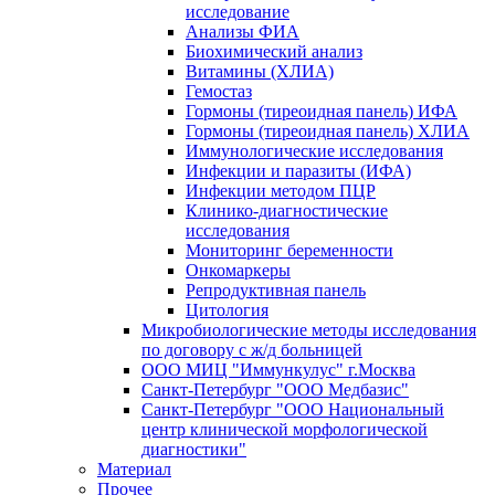
исследование
Анализы ФИА
Биохимический анализ
Витамины (ХЛИА)
Гемостаз
Гормоны (тиреоидная панель) ИФА
Гормоны (тиреоидная панель) ХЛИА
Иммунологические исследования
Инфекции и паразиты (ИФА)
Инфекции методом ПЦР
Клинико-диагностические
исследования
Мониторинг беременности
Онкомаркеры
Репродуктивная панель
Цитология
Микробиологические методы исследования
по договору с ж/д больницей
ООО МИЦ "Иммункулус" г.Москва
Санкт-Петербург "ООО Медбазис"
Санкт-Петербург "ООО Национальный
центр клинической морфологической
диагностики"
Материал
Прочее