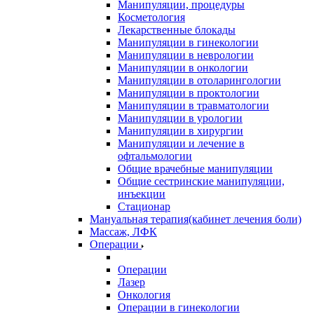
Манипуляции, процедуры
Косметология
Лекарственные блокады
Манипуляции в гинекологии
Манипуляции в неврологии
Манипуляции в онкологии
Манипуляции в отоларингологии
Манипуляции в проктологии
Манипуляции в травматологии
Манипуляции в урологии
Манипуляции в хирургии
Манипуляции и лечение в
офтальмологии
Общие врачебные манипуляции
Общие сестринские манипуляции,
инъекции
Стационар
Мануальная терапия(кабинет лечения боли)
Массаж, ЛФК
Операции
Операции
Лазер
Онкология
Операции в гинекологии