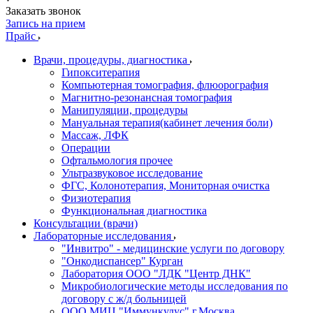
Заказать звонок
Запись на прием
Прайс
Врачи, процедуры, диагностика
Гипокситерапия
Компьютерная томография, флюорография
Магнитно-резонансная томография
Манипуляции, процедуры
Мануальная терапия(кабинет лечения боли)
Массаж, ЛФК
Операции
Офтальмология прочее
Ультразвуковое исследование
ФГС, Колонотерапия, Мониторная очистка
Физиотерапия
Функциональная диагностика
Консультации (врачи)
Лабораторные исследования
"Инвитро" - медицинские услуги по договору
"Онкодиспансер" Курган
Лаборатория ООО "ЛДК "Центр ДНК"
Микробиологические методы исследования по
договору с ж/д больницей
ООО МИЦ "Иммункулус" г.Москва