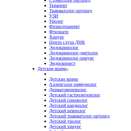
Стоматолог-ортопед
Терапевт
Травматолог-ортопед
УЗИ
Уролог
Физиотерапевт
Фтизиатр
Хирург
Центр слуха ДНК
Эндокринолог
Эндокринолог-диетолог
Эндокринолог-хирург
Эндоскопист
Детские врачи
Детские врачи
Аллерголог-иммунолог
Дерматовенеролог
Детский гастроэнтеролог
Детский гинеколог
Детский кардиолог
Детский невролог
Детский травматолог-ортопед
Детский уролог
Детский хирург