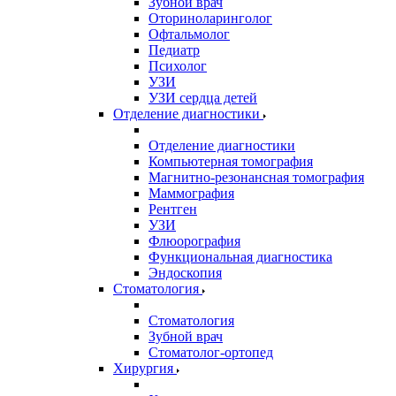
Зубной врач
Оториноларинголог
Офтальмолог
Педиатр
Психолог
УЗИ
УЗИ сердца детей
Отделение диагностики
Отделение диагностики
Компьютерная томография
Магнитно-резонансная томография
Маммография
Рентген
УЗИ
Флюорография
Функциональная диагностика
Эндоскопия
Стоматология
Стоматология
Зубной врач
Стоматолог-ортопед
Хирургия