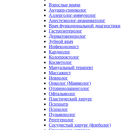
Взрослые врачи
Акушер-гинеколог
Аллерголог-иммунолог
Анестезиолог-реаниматолог
Врач функциональной диагностики
Гастроэнтеролог
Дерматовенеролог
Зубной врач
Инфекционист
Кардиолог
Колопроктолог
Косметолог
Мануальный терапевт
Массажист
Невролог
Онколог (Маммолог)
Оториноларинголог
Офтальмолог
Пластический хирург
Психиатр
Психолог
Пульмонолог
Рентгенолог
Сосудистый хирург (флеболог)