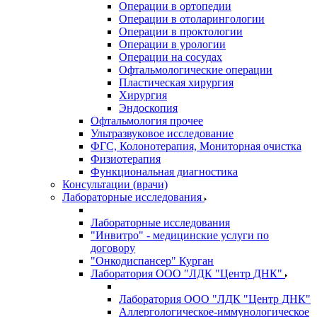
Операции в ортопедии
Операции в отоларингологии
Операции в проктологии
Операции в урологии
Операции на сосудах
Офтальмологические операции
Пластическая хирургия
Хирургия
Эндоскопия
Офтальмология прочее
Ультразвуковое исследование
ФГС, Колонотерапия, Мониторная очистка
Физиотерапия
Функциональная диагностика
Консультации (врачи)
Лабораторные исследования
Лабораторные исследования
"Инвитро" - медицинские услуги по
договору
"Онкодиспансер" Курган
Лаборатория ООО "ЛДК "Центр ДНК"
Лаборатория ООО "ЛДК "Центр ДНК"
Аллергологическое-иммунологическое